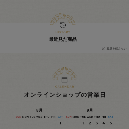
最近見た商品
履歴を残さない
オンラインショップの営業日
8
月
9
月
SUN
MON
TUE
WED
THU
FRI
SAT
SUN
MON
TUE
WED
THU
FRI
SAT
1
1
2
3
4
5