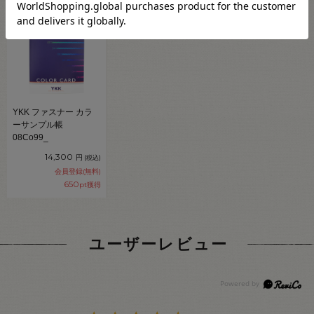
YKK ファスナー カラ
ーサンプル帳
08Co99_
14,300
円
(税込)
会員登録(無料)
650
pt獲得
ユーザーレビュー