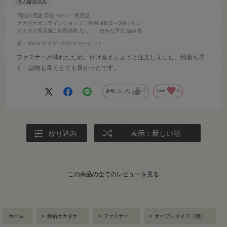
商品の用途
:普段づかい・実用品
オカダヤオンラインショップご利用回数
:2～3回くらい
オカダヤ実店舗ご利用経験
:なし
好きな手芸
:編み物
色：60cm
サイズ：519.スカーレット
ファスナーが壊れたため、付け替えしようと注文しました。到着も早
く、品物も良くとても良かったです。
参考になった
0
Like!
0
絞り込み
表示：新しい順
この商品の全てのレビューを見る
ホーム
>
新宿オカダヤ
>
ファスナー
>
オープンタイプ（開）