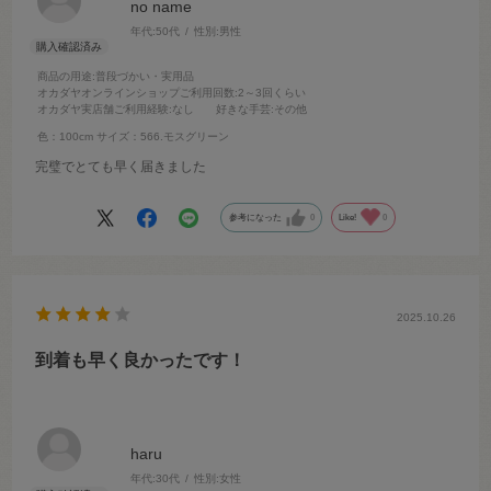
no name
年代:
50代
性別:
男性
商品の用途
:普段づかい・実用品
オカダヤオンラインショップご利用回数
:2～3回くらい
オカダヤ実店舗ご利用経験
:なし
好きな手芸
:その他
色：100cm
サイズ：566.モスグリーン
完璧でとても早く届きました
参考になった
0
Like!
0
2025.10.26
到着も早く良かったです！
haru
年代:
30代
性別:
女性