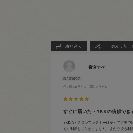
絞り込み
表示：新し
響音カゲ
色：60cm
サイズ：551.クリーム
すぐに届いた・YKKの信頼でき
YKKのビスロンファスナーは安くて丈夫
ぐに到着して助かりました。また今後も利