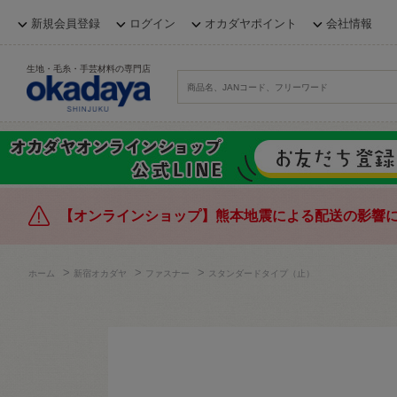
新規会員登録
ログイン
オカダヤポイント
会社情報
生地・毛糸・手芸材料の専門店
【オンラインショップ】熊本地震による配送の影響
>
>
>
ホーム
新宿オカダヤ
ファスナー
スタンダードタイプ（止）