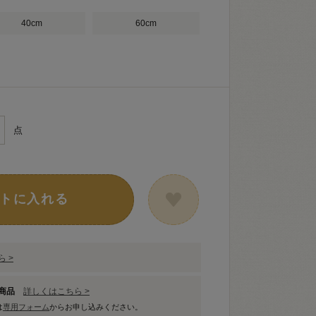
40cm
60cm
点
トに入れる
 >
象商品
詳しくはこちら >
は
専用フォーム
からお申し込みください。