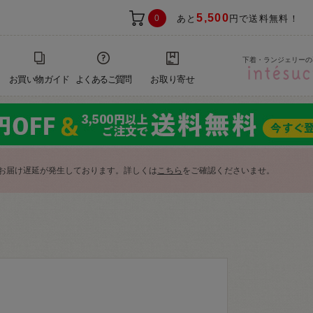
5,500
0
あと
円で送料無料！
下着・ランジェリーの
お買い物ガイド
よくあるご質問
お取り寄せ
お届け遅延が発生しております。詳しくは
こちら
をご確認くださいませ。