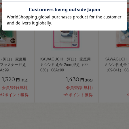
I（河口） 家庭用
KAWAGUCHI（河口） 家庭用
KAWAGUCH
 ファスナー押え
ミシン押え金 2mm押え（09-
ミシン押え金
Ac99_
030） 08Ac99_
（09-041） 08
1,320
1,430
円
円
(税込)
(税込)
会員登録(無料)
会員登録(無料)
60
65
ポイント獲得
ポイント獲得