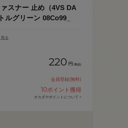
ァスナー 止め（4VS DA
.ボトルグリーン 08Co99_
を見る
220
円
(税込)
会員登録(無料)
10
ポイント獲得
オカダヤポイントについて >