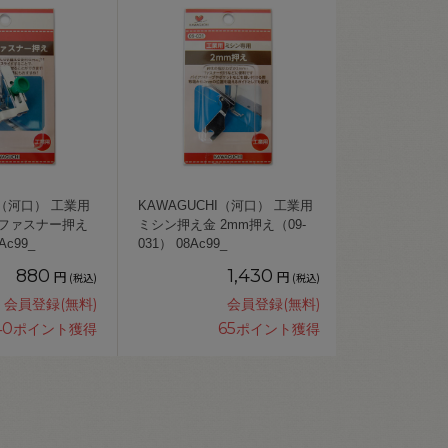
I（河口） 工業用
KAWAGUCHI（河口） 工業用
 ファスナー押え
ミシン押え金 2mm押え（09-
Ac99_
031） 08Ac99_
880
1,430
円
円
(税込)
(税込)
会員登録(無料)
会員登録(無料)
40
65
ポイント獲得
ポイント獲得