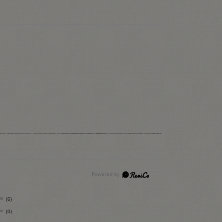
(6)
(0)