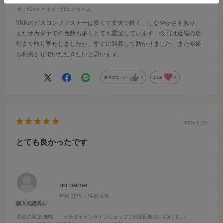
色：60cm
サイズ：551.クリーム
YKKのビスロンファスナーは安くて丈夫で軽く、しなやかさもあり、
またオカダヤでの色数も多くとても重宝しています。今回は近場の店
舗まで取り寄せしましたが、すぐに到着して助かりました。また今後
も利用させていただきたいと思います。
参考になった
0
Like!
0
2025.9.29
とても良かったです
no name
年代:
30代
性別:
女性
商品の用途
:趣味
オカダヤオンラインショップご利用回数
:2～3回くらい