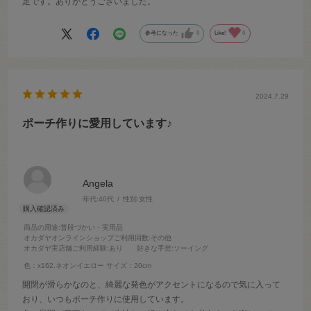
足です。ありがとうございました。
参考になった
0
Like!
0
2024.7.29
ポーチ作りに愛用しています♪
Angela
年代:
40代
性別:
女性
商品の用途
:普段づかい・実用品
オカダヤオンラインショップご利用回数
:その他
オカダヤ実店舗ご利用経験
:あり
好きな手芸
:ソーイング
色：x162.ネオンイエロー
サイズ：20cm
開閉が滑らかなのと、綺麗な発色がアクセントになるので気に入って
おり、いつもポーチ作りに使用しています。