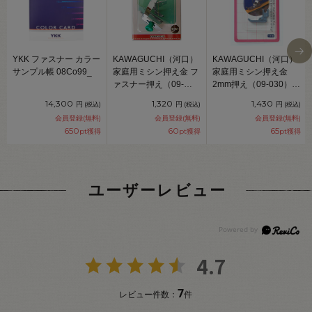
YKK ファスナー カラー
KAWAGUCHI（河口）
KAWAGUCHI（河口）
サンプル帳 08Co99_
家庭用ミシン押え金 フ
家庭用ミシン押え金
ァスナー押え（09-
2mm押え（09-030）
040） 08Ac99_
08Ac99_
14,300
1,320
1,430
円
円
円
(税込)
(税込)
(税込)
会員登録(無料)
会員登録(無料)
会員登録(無料)
650
60
65
pt獲得
pt獲得
pt獲得
ユーザーレビュー
4.7
7
レビュー件数：
件