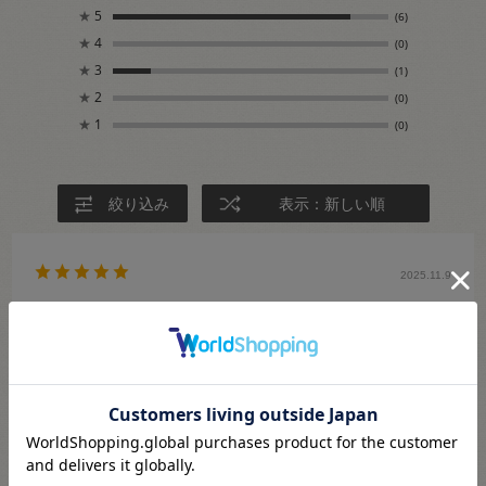
★
5
(6)
★
4
(0)
★
3
(1)
★
2
(0)
★
1
(0)
絞り込み
表示：新しい順
2025.11.9
すぐに届いた・YKKの信頼できるビスロンファスナ
ー
響音カゲ