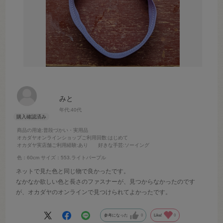
みと
年代:
40代
商品の用途
:普段づかい・実用品
オカダヤオンラインショップご利用回数
:はじめて
オカダヤ実店舗ご利用経験
:あり
好きな手芸
:ソーイング
色：60cm
サイズ：553.ライトパープル
ネットで見た色と同じ物で良かったです。
なかなか欲しい色と長さのファスナーが、見つからなかったのです
が、オカダヤのオンラインで見つけられてよかったです。
参考になった
0
Like!
0