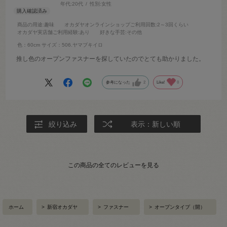
年代:
20代
性別:
女性
商品の用途
:趣味
オカダヤオンラインショップご利用回数
:2～3回くらい
オカダヤ実店舗ご利用経験
:あり
好きな手芸
:その他
色：60cm
サイズ：506.ヤマブキイロ
推し色のオープンファスナーを探していたのでとても助かりました。
参考になった
2
Like!
0
絞り込み
表示：新しい順
この商品の全てのレビューを見る
ホーム
>
新宿オカダヤ
>
ファスナー
>
オープンタイプ（開）