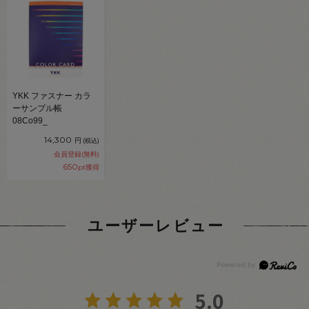
YKK ファスナー カラ
ーサンプル帳
08Co99_
14,300
円
(税込)
会員登録(無料)
650
pt獲得
ユーザーレビュー
5.0