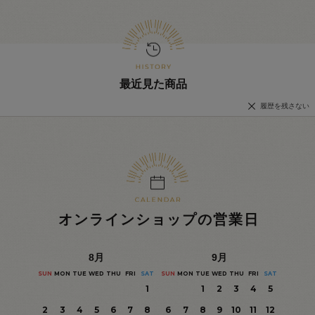
最近見た商品
履歴を残さない
オンラインショップの営業日
8
月
9
月
SUN
MON
TUE
WED
THU
FRI
SAT
SUN
MON
TUE
WED
THU
FRI
SAT
1
1
2
3
4
5
2
3
4
5
6
7
8
6
7
8
9
10
11
12