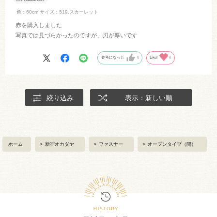
色：60cm
サイズ：519.スカーレット
赤を購入しました
写真では見づらかったのですが、刃が厚いです
参考になった
0
Like!
0
絞り込み
表示：新しい順
ホーム
>
新宿オカダヤ
>
ファスナー
>
オープンタイプ（開）