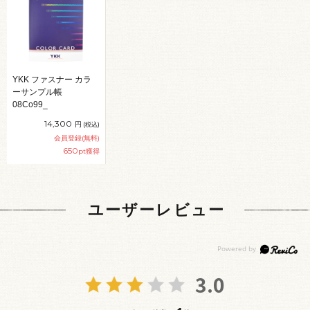
YKK ファスナー カラ
ーサンプル帳
08Co99_
14,300
円
(税込)
会員登録(無料)
650
pt獲得
ユーザーレビュー
3.0