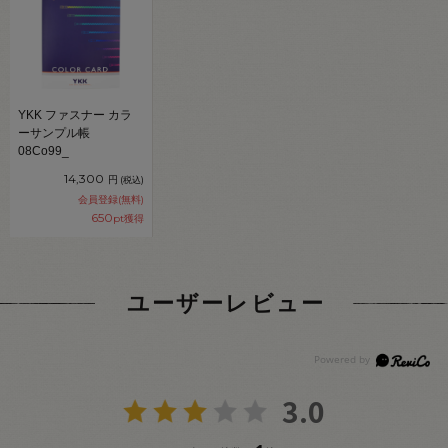
YKK ファスナー カラ
ーサンプル帳
08Co99_
14,300
円
(税込)
会員登録(無料)
650
pt獲得
ユーザーレビュー
3.0