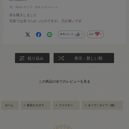
色：60cm
サイズ：519.スカーレット
赤を購入しました
写真では見づらかったのですが、刃が厚いです
参考になった
0
Like!
0
絞り込み
表示：新しい順
この商品の全てのレビューを見る
ホーム
>
新宿オカダヤ
>
ファスナー
>
オープンタイプ（開）