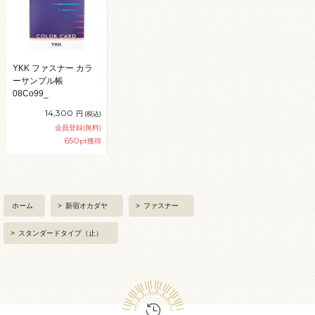
YKK ファスナー カラ
ーサンプル帳
08Co99_
14,300
円
(税込)
会員登録(無料)
650
pt獲得
ホーム
>
新宿オカダヤ
>
ファスナー
>
スタンダードタイプ（止）