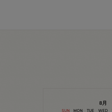
8
月
SUN
MON
TUE
WED