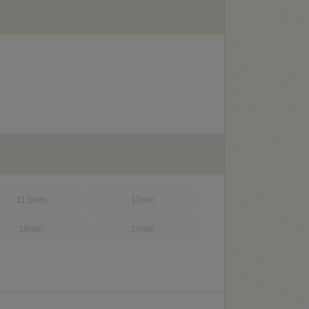
）
11.5mm
13mm
18mm
20mm