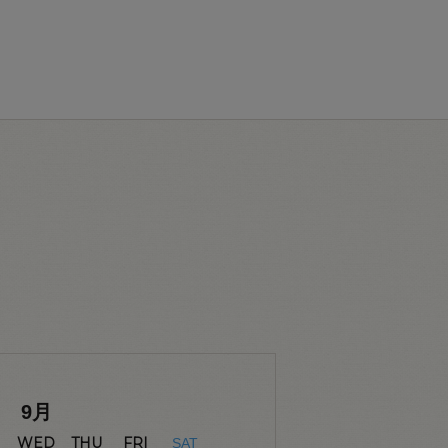
9
月
WED
THU
FRI
SAT