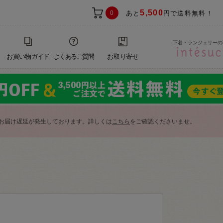
5,500
0
あと
円で送料無料！
下着・ランジェリーの
お買い物ガイド
よくあるご質問
お取り寄せ
お届け遅延が発生しております。詳しくは
こちら
をご確認くださいませ。