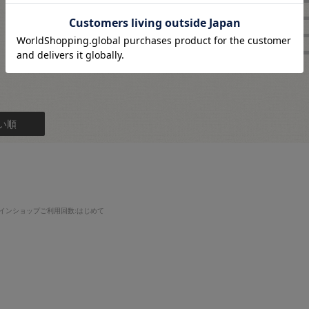
★
4
1
★
3
レビュー件数：
件
★
2
★
1
い順
インショップご利用回数
:はじめて