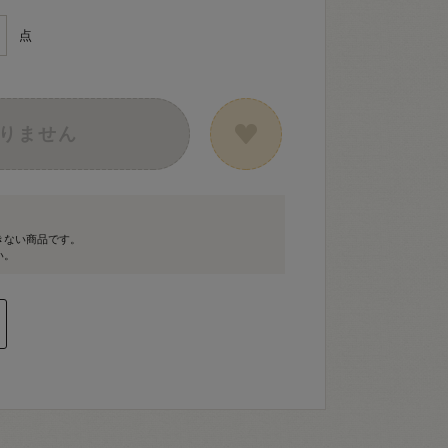
点
りません
きない商品です。
い。