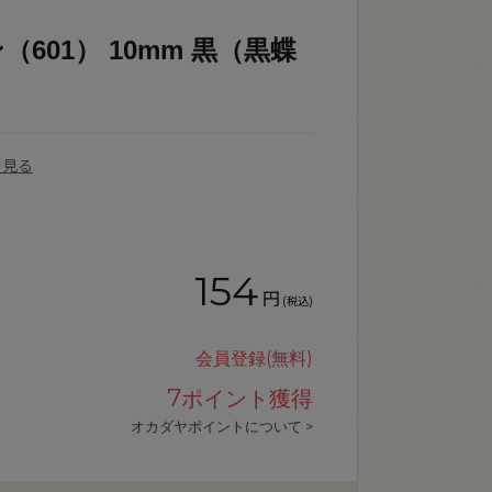
601） 10mm 黒（黒蝶
を見る
154
円
(税込)
会員登録(無料)
7
ポイント獲得
オカダヤポイントについて >