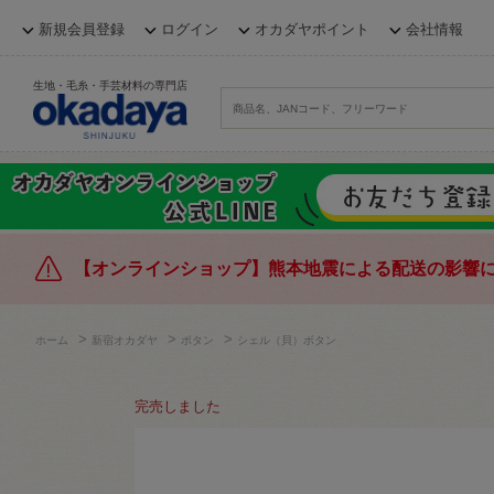
新規会員登録
ログイン
オカダヤポイント
会社情報
生地・毛糸・手芸材料の専門店
【オンラインショップ】熊本地震による配送の影響
>
>
>
ホーム
新宿オカダヤ
ボタン
シェル（貝）ボタン
完売しました