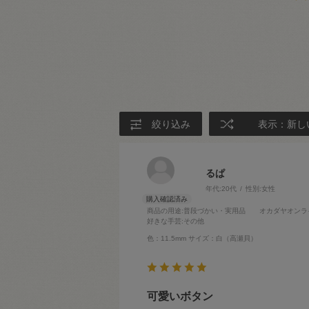
絞り込み
表示：新し
るぱ
年代:
20代
性別:
女性
商品の用途
:普段づかい・実用品
オカダヤオンラ
好きな手芸
:その他
色：11.5mm
サイズ：白（高瀬貝）
可愛いボタン