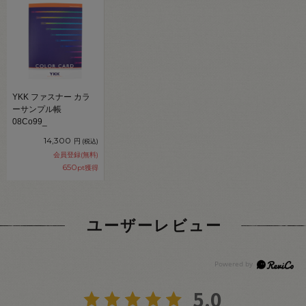
YKK ファスナー カラ
ーサンプル帳
08Co99_
14,300
円
(税込)
会員登録(無料)
650
pt獲得
ユーザーレビュー
5.0