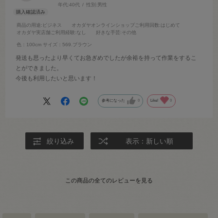
年代:
40代
性別:
男性
商品の用途
:ビジネス
オカダヤオンラインショップご利用回数
:はじめて
オカダヤ実店舗ご利用経験
:なし
好きな手芸
:その他
色：100cm
サイズ：569.ブラウン
発送も思ったより早くてお急ぎめでしたが余裕を持って作業をするこ
とができました。
今後も利用したいと思います！
参考になった
0
Like!
0
絞り込み
表示：新しい順
この商品の全てのレビューを見る