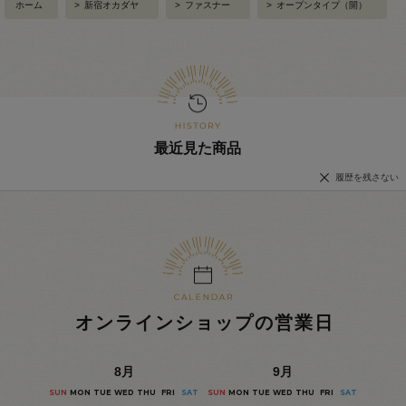
ホーム
>
新宿オカダヤ
>
ファスナー
>
オープンタイプ（開）
最近見た商品
履歴を残さない
オンラインショップの営業日
8
月
9
月
SUN
MON
TUE
WED
THU
FRI
SAT
SUN
MON
TUE
WED
THU
FRI
SAT