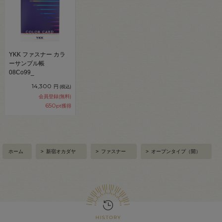
YKK ファスナー カラ
ーサンプル帳
08Co99_
14,300
円
(税込)
会員登録(無料)
650
pt獲得
ホーム
>
新宿オカダヤ
>
ファスナー
>
オープンタイプ（開）