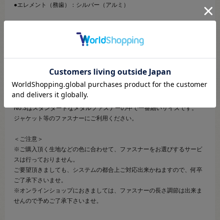
●エレメント（務歯）：シルバー（アルミ）
【商品の説明】
エレメントが金属でできているオープンファスナーです。
スライダーを1番下まで下ろすことで、左右のテープを離すことが出来ま
す。
YZiP（アルミ）はYKKメタルファスナーのスタンダードのアルミ合金フ
ァスナー ( MA、RA ) よりもエレメントの厚みを増して、強度を向上させ
ています。
No.3はスタンダードなメタルファスナーの中で一番細いサイズです。
ジャケット等のファスナーにご利用ください。
＜ご注意＞
※ご購入頂く生地などの色に合わせて、ファスナーをお選びするサービ
スは行っておりません。
ご要望頂きましても、システムの都合上ご対応出来かねますので、何卒
ご了承下さいませ。
※オンラインショップにおきましては、ファスナーの長さ調節は出来ま
せんので予めご了承下さいませ。