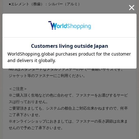
●エレメント（務歯）：シルバー（アルミ）
【商品の説明】
エレメントが金属でできているオープンファスナーです。
スライダーを1番下まで下ろすことで、左右のテープを離すことが出来ま
す。
YZiP（アルミ）はYKKメタルファスナーのスタンダードのアルミ合金フ
ァスナー ( MA、RA ) よりもエレメントの厚みを増して、強度を向上させ
ています。
No.3はスタンダードなメタルファスナーの中で一番細いサイズです。
ジャケット等のファスナーにご利用ください。
＜ご注意＞
※ご購入頂く生地などの色に合わせて、ファスナーをお選びするサービ
スは行っておりません。
ご要望頂きましても、システムの都合上ご対応出来かねますので、何卒
ご了承下さいませ。
※オンラインショップにおきましては、ファスナーの長さ調節は出来ま
せんので予めご了承下さいませ。