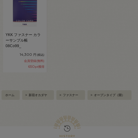
YKK ファスナー カラ
ーサンプル帳
08Co99_
14,300
円
(税込)
会員登録(無料)
650
pt獲得
ホーム
>
新宿オカダヤ
>
ファスナー
>
オープンタイプ（開）