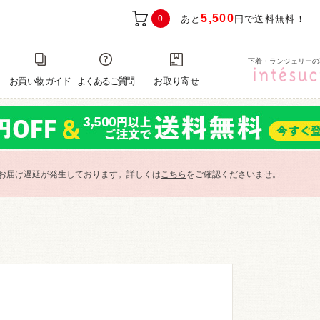
5,500
0
あと
円で送料無料！
下着・ランジェリーの
お買い物ガイド
よくあるご質問
お取り寄せ
お届け遅延が発生しております。詳しくは
こちら
をご確認くださいませ。