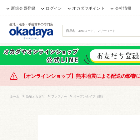
新規会員登録
ログイン
オカダヤポイント
会社情報
生地・毛糸・手芸材料の専門店
【オンラインショップ】熊本地震による配送の影響
>
>
>
ホーム
新宿オカダヤ
ファスナー
オープンタイプ（開）