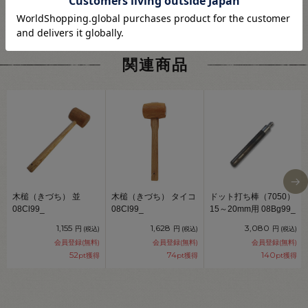
関連商品
木槌（きづち） 並
木槌（きづち） タイコ
ドット打ち棒（7050）
08Cl99_
08Cl99_
15～20mm用 08Bg99_
1,155
1,628
3,080
円
円
円
(税込)
(税込)
(税込)
会員登録(無料)
会員登録(無料)
会員登録(無料)
52
74
140
pt獲得
pt獲得
pt獲得