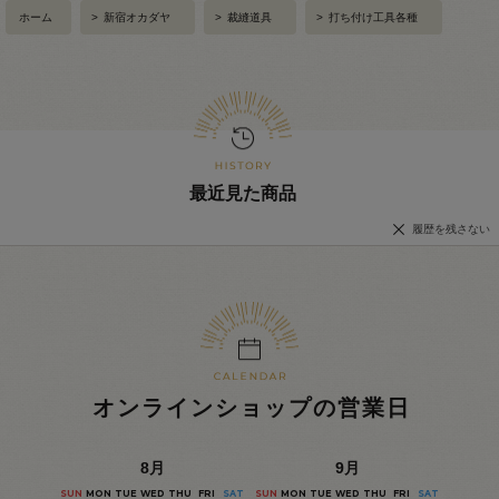
ホーム
>
新宿オカダヤ
>
裁縫道具
>
打ち付け工具各種
最近見た商品
履歴を残さない
オンラインショップの営業日
8
月
9
月
SUN
MON
TUE
WED
THU
FRI
SAT
SUN
MON
TUE
WED
THU
FRI
SAT