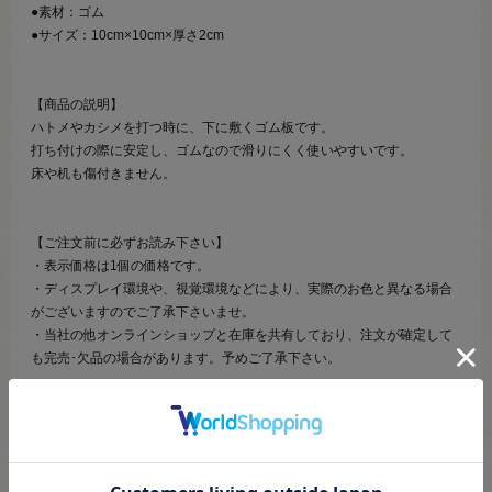
●素材：ゴム
●サイズ：10cm×10cm×厚さ2cm
【商品の説明】
ハトメやカシメを打つ時に、下に敷くゴム板です。
打ち付けの際に安定し、ゴムなので滑りにくく使いやすいです。
床や机も傷付きません。
【ご注文前に必ずお読み下さい】
・表示価格は1個の価格です。
・ディスプレイ環境や、視覚環境などにより、実際のお色と異なる場合
がございますのでご了承下さいませ。
・当社の他オンラインショップと在庫を共有しており、注文が確定して
も完売･欠品の場合があります。予めご了承下さい。