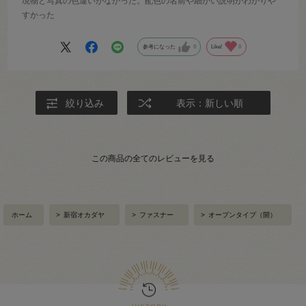
現物と写真の色違いがなかった。配色の名前や細かい説明がわかりや
すかった
参考になった
0
Like!
0
絞り込み
表示：新しい順
この商品の全てのレビューを見る
ホーム
>
新宿オカダヤ
>
ファスナー
>
オープンタイプ（開）