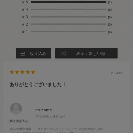
★
5
(2)
★
4
(0)
★
3
(0)
★
2
(0)
★
1
(0)
絞り込み
表示：新しい順
2024.8.6
ありがとうございました！
no name
年代:
40代
性別:
女性
商品の用途
:趣味
オカダヤオンラインショップご利用回数
:はじめて