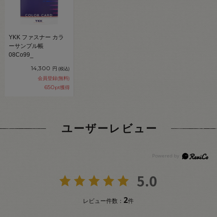
YKK ファスナー カラ
ーサンプル帳
08Co99_
14,300
円
(税込)
会員登録(無料)
650
pt獲得
ユーザーレビュー
5.0
2
レビュー件数：
件