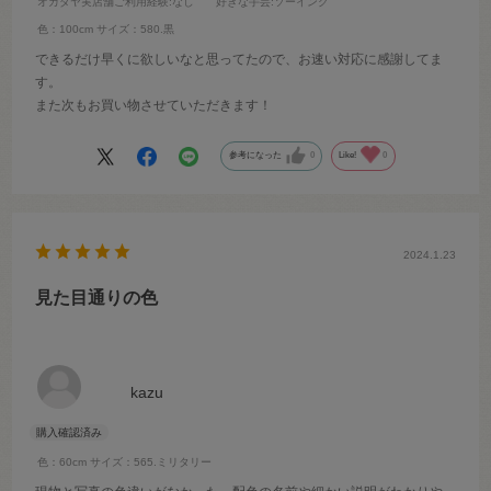
オカダヤ実店舗ご利用経験
:なし
好きな手芸
:ソーイング
色：100cm
サイズ：580.黒
できるだけ早くに欲しいなと思ってたので、お速い対応に感謝してま
す。
また次もお買い物させていただきます！
参考になった
0
Like!
0
2024.1.23
見た目通りの色
kazu
色：60cm
サイズ：565.ミリタリー