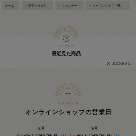
ホーム
>
新宿オカダヤ
>
ファスナー
>
オープンタイプ（開）
最近見た商品
履歴を残さない
オンラインショップの営業日
8
月
9
月
SUN
MON
TUE
WED
THU
FRI
SAT
SUN
MON
TUE
WED
THU
FRI
SAT