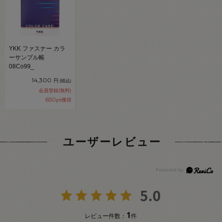
YKK ファスナー カラ
ーサンプル帳
08Co99_
14,300
円
(税込)
会員登録(無料)
650
pt獲得
ユーザーレビュー
5.0
1
レビュー件数：
件