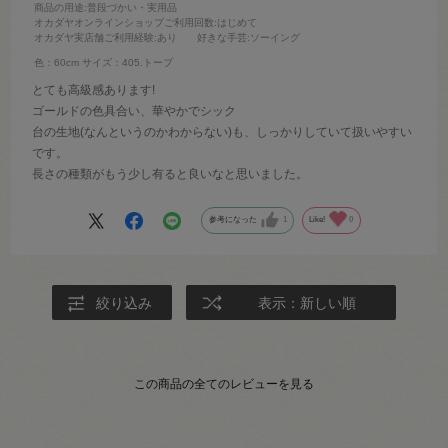
商品の用途
:普段づかい・実用品
オカダヤオンラインショップご利用回数
:はじめて
オカダヤ実店舗ご利用経験
:あり
好きな手芸
:ソーイング
色：60cm
サイズ：405.トープ
とても高級感あります!
ゴールドの色具合い、華やかでシック
台の生地(なんというのかわからない)も、しっかりしていて扱いやすい
です。
長さの種類がもう少し有ると良いなと思いました。
参考になった
1
Like!
0
絞り込み
表示：新しい順
この商品の全てのレビューを見る