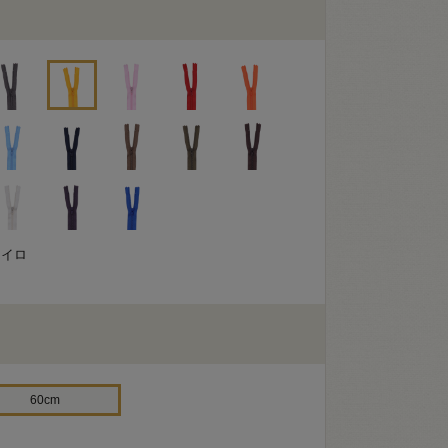
キイロ
60cm