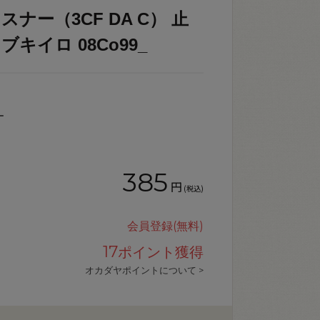
スナー（3CF DA C） 止
マブキイロ 08Co99_
ー
385
円
(税込)
会員登録(無料)
17
ポイント獲得
オカダヤポイントについて >