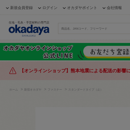
新規会員登録
ログイン
オカダヤポイント
会社情報
生地・毛糸・手芸材料の専門店
【オンラインショップ】熊本地震による配送の影響
>
>
>
ホーム
新宿オカダヤ
ファスナー
スタンダードタイプ（止）