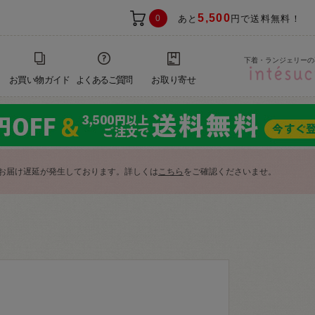
5,500
0
あと
円で送料無料！
下着・ランジェリーの
お買い物ガイド
よくあるご質問
お取り寄せ
お届け遅延が発生しております。詳しくは
こちら
をご確認くださいませ。