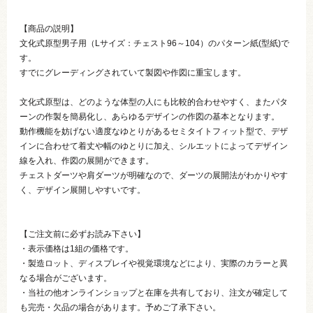
【商品の説明】
文化式原型男子用（Lサイズ：チェスト96～104）のパターン紙(型紙)で
す。
すでにグレーディングされていて製図や作図に重宝します。
文化式原型は、どのような体型の人にも比較的合わせやすく、またパタ
ーンの作製を簡易化し、あらゆるデザインの作図の基本となります。
動作機能を妨げない適度なゆとりがあるセミタイトフィット型で、デザ
インに合わせて着丈や幅のゆとりに加え、シルエットによってデザイン
線を入れ、作図の展開ができます。
チェストダーツや肩ダーツが明確なので、ダーツの展開法がわかりやす
く、デザイン展開しやすいです。
【ご注文前に必ずお読み下さい】
・表示価格は1組の価格です。
・製造ロット、ディスプレイや視覚環境などにより、実際のカラーと異
なる場合がございます。
・当社の他オンラインショップと在庫を共有しており、注文が確定して
も完売・欠品の場合があります。予めご了承下さい。