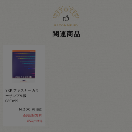
関連商品
YKK ファスナー カラ
ーサンプル帳
08Co99_
14,300
円
(税込)
会員登録(無料)
650
pt獲得