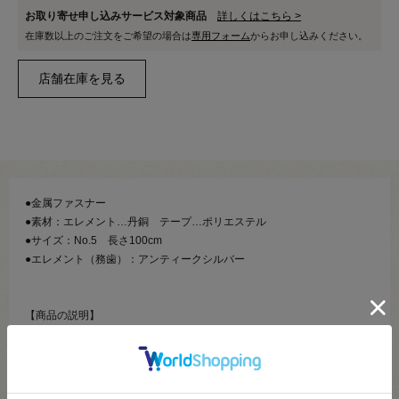
お取り寄せ申し込みサービス対象商品
詳しくはこちら >
在庫数以上のご注文をご希望の場合は
専用フォーム
からお申し込みください。
●金属ファスナー
●素材：エレメント…丹銅 テープ…ポリエステル
●サイズ：No.5 長さ100cm
●エレメント（務歯）：アンティークシルバー
【商品の説明】
エレメントが金属でできているオープンファスナーです。
スライダーを1番下まで下ろすことで、左右のテープを離すことが出来ま
す。
ジャケット等の製作にご利用ください。