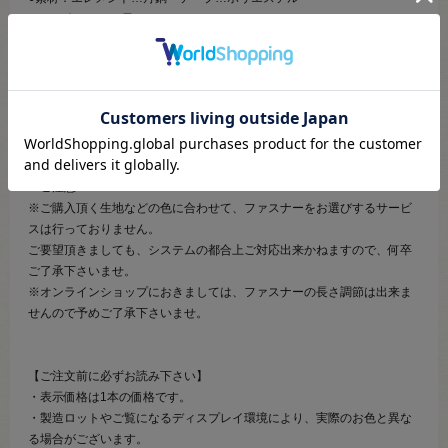
●サイズ：No.3 長さ30cm
●エレメント（務歯）：アンティークゴールド
【商品の説明】
エレメントが金属でできている止めファスナーです。
ポケットやポーチ等、小物の製作にご利用ください。
＜ご注意＞
※ご購入頂く生地などの色に合わせて、ファスナーをお選びするサービ
スは行っておりません。
ご要望頂きましても、システムの都合上ご対応出来かねますので、何卒
ご了承下さいませ。
※オンラインショップにおきましては、ファスナーの長さ調節は出来ま
せんので予めご了承下さいませ。
【ご注文前に必ずお読み下さい】
・表示価格は1本の価格です。
・製造ロットやご覧になるディスプレイ環境により、実際のお色と異な
る場合がございます。