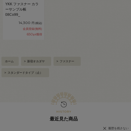
YKK ファスナー カラ
ーサンプル帳
08Co99_
14,300
円
(税込)
会員登録(無料)
650
pt獲得
ホーム
>
新宿オカダヤ
>
ファスナー
>
スタンダードタイプ（止）
最近見た商品
履歴を残さない