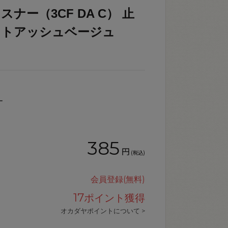
スナー（3CF DA C） 止
.ライトアッシュベージュ
ー
385
円
(税込)
会員登録(無料)
17
ポイント獲得
オカダヤポイントについて >