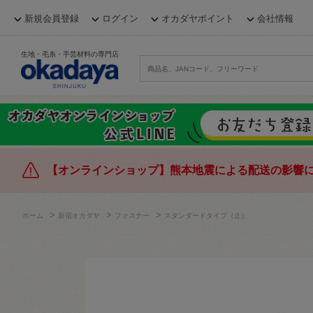
新規会員登録
ログイン
オカダヤポイント
会社情報
生地・毛糸・手芸材料の専門店
【オンラインショップ】熊本地震による配送の影響
>
>
>
ホーム
新宿オカダヤ
ファスナー
スタンダードタイプ（止）