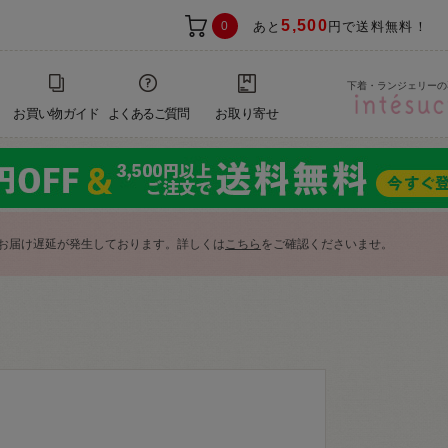
5,500
0
あと
円で送料無料！
下着・ランジェリーの
お買い物ガイド
よくあるご質問
お取り寄せ
お届け遅延が発生しております。詳しくは
こちら
をご確認くださいませ。