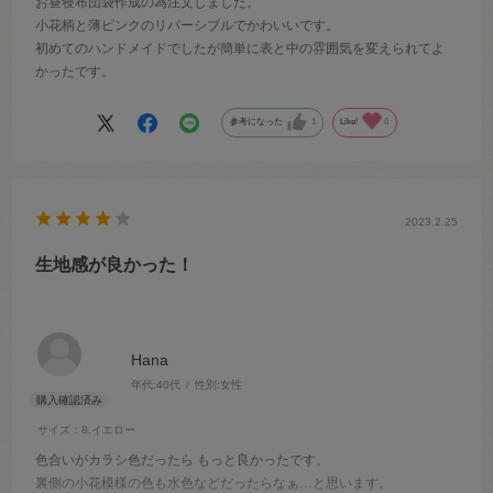
お昼寝布団袋作成の為注文しました。
小花柄と薄ピンクのリバーシブルでかわいいです。
初めてのハンドメイドでしたが簡単に表と中の雰囲気を変えられてよ
かったです。
参考になった
1
Like!
0
2023.2.25
生地感が良かった！
Hana
年代:
40代
性別:
女性
サイズ：8.イエロー
色合いがカラシ色だったら もっと良かったです。
裏側の小花模様の色も水色などだったらなぁ…と思います。