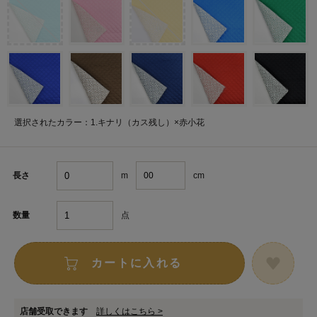
選択されたカラー：1.キナリ（カス残し）×赤小花
m
cm
長さ
点
数量
カートに入れる
店舗受取できます
詳しくはこちら >