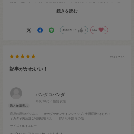
何色か買いましたが、生地感が良かったのは白と黄色が柔らかく、青
と茶はパキパキした張り感があるので 用途別に選ぶのがオススメで
続きを読む
す。
参考になった
1
Like!
1
2021.7.30
記事がかわいい！
パンダコパンダ
年代:
20代
性別:
女性
商品の用途
:ビジネス
オカダヤオンラインショップご利用回数
:はじめて
オカダヤ実店舗ご利用経験
:なし
好きな手芸
:その他
サイズ：8.イエロー
エプロンシアターに使いました！