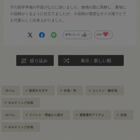
子の就学準備の手提げなどに使いました。無地の面に装飾し、裏地に
小花柄がくるように仕立てましたが、小花柄が適度なサイズ感でとて
も可愛らしく出来上がりました。
参考になった
1
Like!
1
絞り込み
表示：新しい順
ホーム
>
新宿オカダヤ
>
生地・布
>
コットン・麻生地
>
キルティング生地
ホーム
>
イベント・用途から探す
>
通園通学アイテム
>
生地
>
キルティング生地