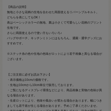
【商品の説明】
無地と小さな花柄の生地を合わせた両面使えるリバーシブルキルト。
どちらを表にしてもOK！
表はベーシックカラーの無地、裏は小さくて可愛らしい花柄のプリント
生地です。
さらに両面使えるので使い方もいろいろ♪
バッグやポーチ、キッチンミトンにはもちろん、通園・通学グッズにお
すすめです。
※ステッチ糸の色や生地の色味がロットにより若干画像と異なる場合が
ございます。
【ご注文前に必ずお読み下さい】
・表示価格は10cmの価格です。
・生地は10cmから10cm単位で販売しております。
・ご覧になるディスプレイ環境などにより、商品画像と実物の色味が異
なる場合があります。
・生産ロットにより、色味や風合いが変わる場合があります。幅につき
ましても若干差が生じる場合があります。予めご了承くださいませ。
・当社の他オンラインショップと在庫を共有しており、注文が確定して