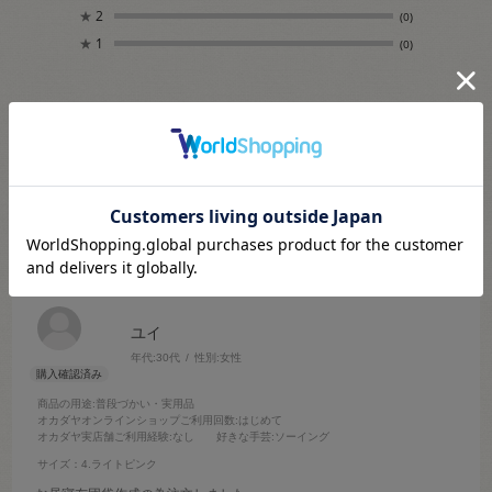
★
2
(0)
★
1
(0)
絞り込み
表示：新しい順
2023.9.11
娘の保育園入園準備品で使用
ユイ
年代:
30代
性別:
女性
商品の用途
:普段づかい・実用品
オカダヤオンラインショップご利用回数
:はじめて
オカダヤ実店舗ご利用経験
:なし
好きな手芸
:ソーイング
サイズ：4.ライトピンク