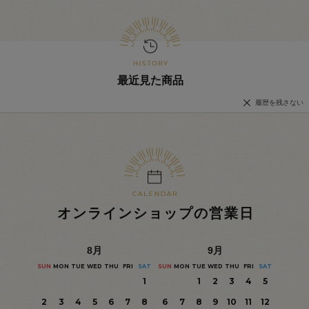
最近見た商品
履歴を残さない
オンラインショップの営業日
8
月
9
月
SUN
MON
TUE
WED
THU
FRI
SAT
SUN
MON
TUE
WED
THU
FRI
SAT
1
1
2
3
4
5
2
3
4
5
6
7
8
6
7
8
9
10
11
12