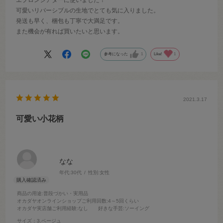
可愛いリバーシブルの生地でとても気に入りました。
発送も早く、梱包も丁寧で大満足です。
また機会が有れば買いたいと思います。
参考になった
1
Like!
1
2021.3.17
可愛い小花柄
なな
年代:
30代
性別:
女性
商品の用途
:普段づかい・実用品
オカダヤオンラインショップご利用回数
:4～5回くらい
オカダヤ実店舗ご利用経験
:なし
好きな手芸
:ソーイング
サイズ：3.ベージュ