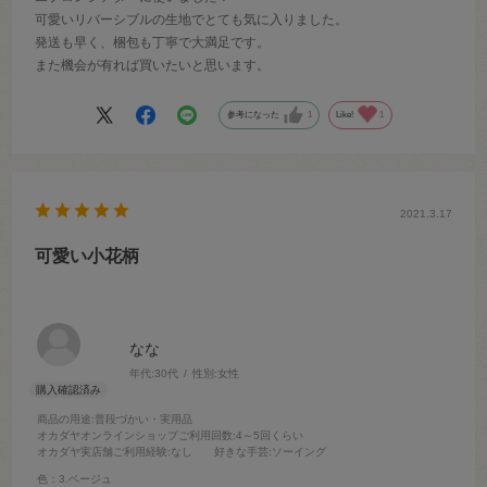
可愛いリバーシブルの生地でとても気に入りました。
発送も早く、梱包も丁寧で大満足です。
また機会が有れば買いたいと思います。
参考になった
1
Like!
1
2021.3.17
可愛い小花柄
なな
年代:
30代
性別:
女性
商品の用途
:普段づかい・実用品
オカダヤオンラインショップご利用回数
:4～5回くらい
オカダヤ実店舗ご利用経験
:なし
好きな手芸
:ソーイング
色：3.ベージュ