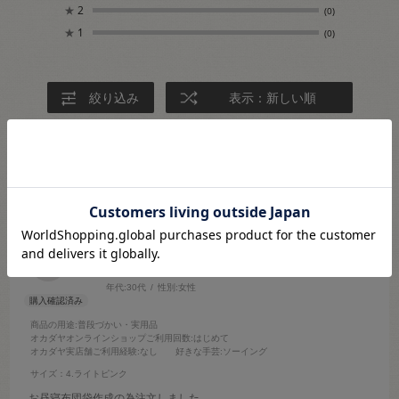
★
2
(0)
★
1
(0)
絞り込み
表示：新しい順
2023.9.11
娘の保育園入園準備品で使用
ユイ
年代:
30代
性別:
女性
商品の用途
:普段づかい・実用品
オカダヤオンラインショップご利用回数
:はじめて
オカダヤ実店舗ご利用経験
:なし
好きな手芸
:ソーイング
サイズ：4.ライトピンク
お昼寝布団袋作成の為注文しました。