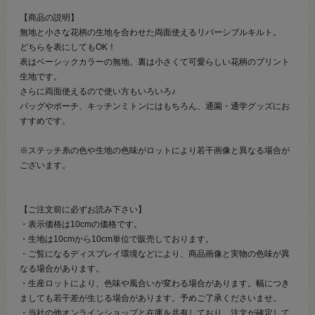
【商品の説明】
無地と小さな花柄の生地を合わせた両面使えるリバーシブルキルト。
どちらを表にしてもOK！
表はベーシックカラーの無地、裏は小さくて可愛らしい花柄のプリント
生地です。
さらに両面使えるので使い方もいろいろ♪
バッグやポーチ、キッチンミトンにはもちろん、通園・通学グッズにお
すすめです。
※ステッチ糸の色や生地の色味がロットにより若干画像と異なる場合が
ございます。
【ご注文前に必ずお読み下さい】
・表示価格は10cmの価格です。
・生地は10cmから10cm単位で販売しております。
・ご覧になるディスプレイ環境などにより、商品画像と実物の色味が異
なる場合があります。
・生産ロットにより、色味や風合いが変わる場合があります。幅につき
ましても若干差が生じる場合があります。予めご了承くださいませ。
・当社の他オンラインショップと在庫を共有しており、注文が確定して