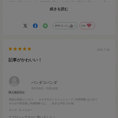
何色か買いましたが、生地感が良かったのは白と黄色が柔らかく、青
と茶はパキパキした張り感があるので 用途別に選ぶのがオススメで
続きを読む
す。
参考になった
1
Like!
1
2021.7.30
記事がかわいい！
パンダコパンダ
年代:
20代
性別:
女性
商品の用途
:ビジネス
オカダヤオンラインショップご利用回数
:はじめて
オカダヤ実店舗ご利用経験
:なし
好きな手芸
:その他
サイズ：8.イエロー
エプロンシアターに使いました！