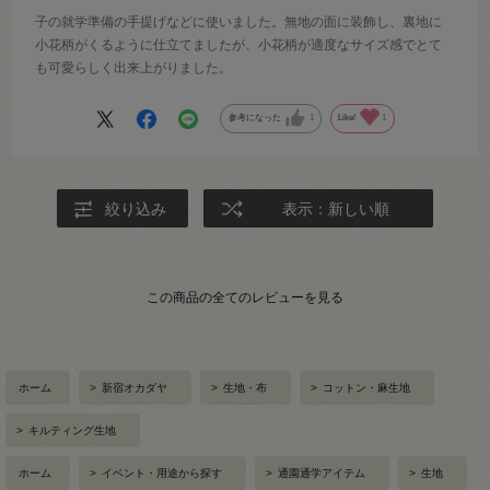
子の就学準備の手提げなどに使いました。無地の面に装飾し、裏地に
小花柄がくるように仕立てましたが、小花柄が適度なサイズ感でとて
も可愛らしく出来上がりました。
参考になった
1
Like!
1
絞り込み
表示：新しい順
この商品の全てのレビューを見る
ホーム
>
新宿オカダヤ
>
生地・布
>
コットン・麻生地
>
キルティング生地
ホーム
>
イベント・用途から探す
>
通園通学アイテム
>
生地