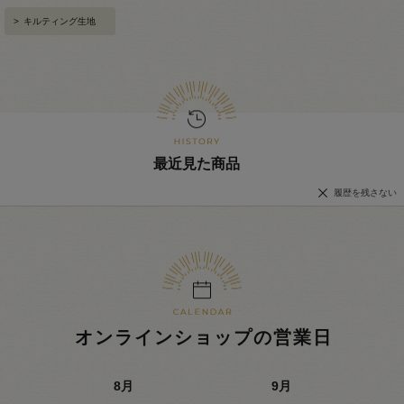
>
キルティング生地
最近見た商品
履歴を残さない
オンラインショップの営業日
8
月
9
月