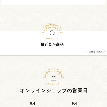
最近見た商品
履歴を残さない
オンラインショップの営業日
8
月
9
月