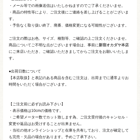
・メール等での画像送信はいたしかねますのでご了承くださいませ。
・商品の特性等により、ご注文後にご連絡を差し上げることがございま
す。
・予告なく取り扱い終了、廃番、価格変更になる可能性がございます。
ご注文の際はお色、サイズ、種類等、ご確認の上ご注文くださいませ。
商品についてご不明な点がございます場合は、事前に
新宿オカダヤ本店
にご来店いただき、ご確認いただきましてからご注文をお願いいたしま
す。
●出荷日数について
【本店取扱】と表記のある商品を含むご注文は、出荷までに通常よりお
時間をいただく場合がございます。
【ご注文前に必ずお読み下さい】
・表示価格は10cmの価格です。
・ご希望メーター数でカット致します為、ご注文受付後のキャンセル・
変更や返品はお受けすることが出来ません。
・当社の他オンラインショップと在庫を共有しており、注文が確定して
も完売・欠品の場合があります。予めご了承下さい。