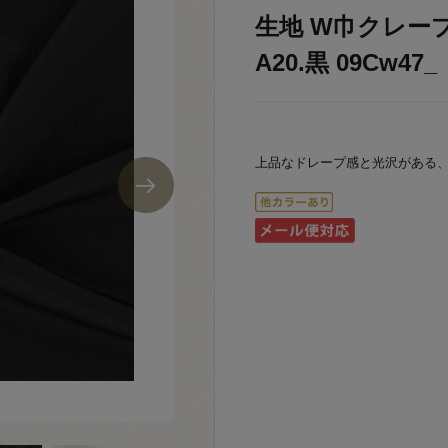
生地 W巾クレープデ
A20.黒 09Cw47_
上品なドレープ感と光沢がある