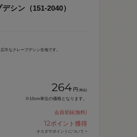
シン（151-2040）
、広巾なクレープデシン生地です。
264
円
(税込)
※10cm単位の価格となります。
会員登録(無料)
12
ポイント獲得
オカダヤポイントについて >