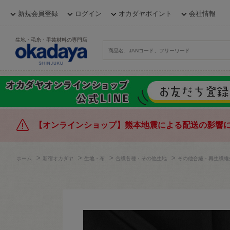
新規会員登録
ログイン
オカダヤポイント
会社情報
生地・毛糸・手芸材料の専門店
【オンラインショップ】熊本地震による配送の影響
>
>
>
>
ホーム
新宿オカダヤ
生地・布
合繊各種・その他生地
その他合繊・再生繊維