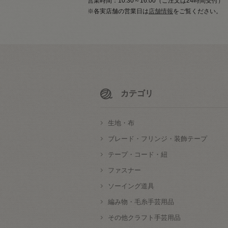
営業時間：10:30～16:00（ご注文は24時間受付）
※各実店舗の営業日は
店舗情報
をご覧ください。
カテゴリ
生地・布
ブレード・フリンジ・装飾テープ
テープ・コード・紐
ファスナー
ソーイング道具
編み物・毛糸手芸用品
その他クラフト手芸用品