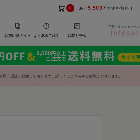
5,500
0
あと
円で送料無料！
下着・ランジェリーの
お買い物ガイド
よくあるご質問
お取り寄せ
お届け遅延が発生しております。詳しくは
こちら
をご確認くださいませ。