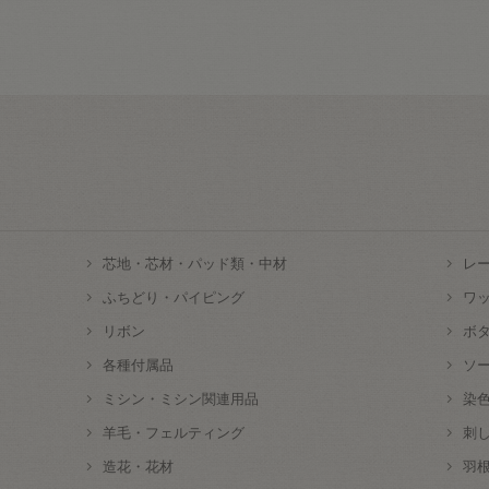
芯地・芯材・パッド類・中材
レ
ふちどり・パイピング
ワ
リボン
ボ
各種付属品
ソ
ミシン・ミシン関連用品
染
羊毛・フェルティング
刺
造花・花材
羽