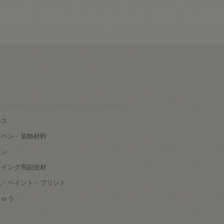
ース
ッペン・装飾材料
タン
ーイング用副資材
色・ペイント・プリント
しゅう
根