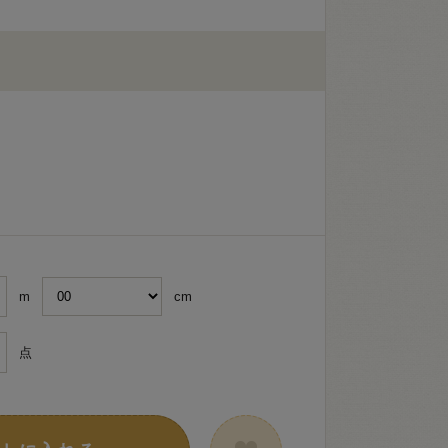
m
cm
点