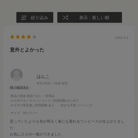
絞り込み
表示：新しい順
2022.3.3
意外とよかった
はんこ
年代:
60代
性別:
女性
商品の用途
:普段づかい・実用品
オカダヤオンラインショップご利用回数
:はじめて
オカダヤ実店舗ご利用経験
:あり
好きな手芸
:ソーイング
サイズ：2D.グレー
思っていたよりも色が明るく春にも着れるワンピースが仕上がりまし
た
お気に入りの一着ができました