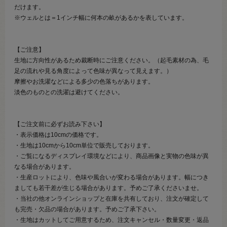
だけます。
※ウェルとは＝1インチ幅に何本の畝があるかを表しています。
【ご注意】
生地に方向性があるため裁断時にご注意ください。（起毛素材の為、毛
足の流れや見る角度によって色味が異なって見えます。）
摩擦やお洗濯などによる多少の色落ちがあります。
淡色のものとの洗濯は避けてください。
【ご注文前に必ずお読み下さい】
・表示価格は10cmの価格です。
・生地は10cmから10cm単位で販売しております。
・ご覧になるディスプレイ環境などにより、商品画像と実物の色味が異
なる場合があります。
・生産ロットにより、色味や風合いが変わる場合があります。幅につき
ましても若干差が生じる場合があります。予めご了承くださいませ。
・当社の他オンラインショップと在庫を共有しており、注文が確定して
も完売・欠品の場合があります。予めご了承下さい。
・生地はカットしてご用意するため、注文キャンセル・数量変更・返品