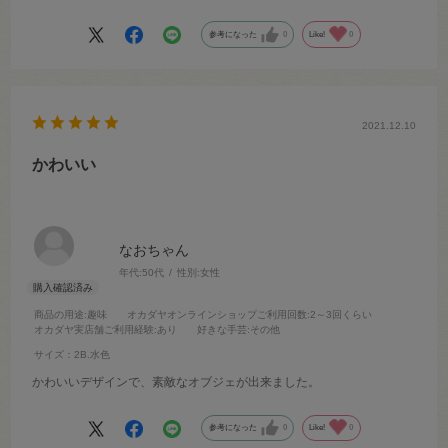
参考になった
0
Like!
0
2021.12.10
かわいい
なおちゃん
年代:
50代
性別:
女性
商品の用途
:趣味
オカダヤオンラインショップご利用回数
:2～3回くらい
オカダヤ実店舗ご利用経験
:あり
好きな手芸
:その他
サイズ：2B.水色
かわいいデザインで、素敵なオブジェが出来ました。
参考になった
0
Like!
0