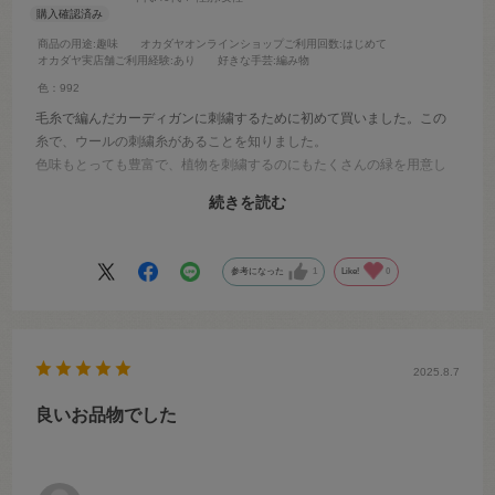
商品の用途
:趣味
オカダヤオンラインショップご利用回数
:はじめて
オカダヤ実店舗ご利用経験
:あり
好きな手芸
:編み物
色：992
毛糸で編んだカーディガンに刺繍するために初めて買いました。この
糸で、ウールの刺繍糸があることを知りました。
色味もとっても豊富で、植物を刺繍するのにもたくさんの緑を用意し
て刺繍を刺すことができて楽しかったです。
続きを読む
花の部分ではこの白色を1番使いました。優しい色味の発色で素敵に刺
すことが出来ました。また他の色も買い求めて今度はミトンに刺繍し
たいと思います。
参考になった
1
Like!
0
2025.8.7
良いお品物でした