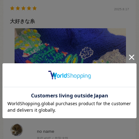
2025.8.17
大好きな糸
no name
年代:
40代
性別:
女性