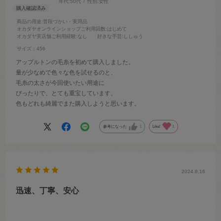
年代:
50代
性別:
女性
商品の用途
:普段づかい・実用品
オカダヤオンラインショップご利用回数
:はじめて
オカダヤ実店舗ご利用経験
:なし
好きな手芸
:ししゅう
サイズ：456
アップルトンの毛糸を初めて購入しました。
量が少なめで色々な色を試せるのと、
毛糸の太さが今回使いたい用途に
ぴったりで、とても重宝しています。
色もどれも綺麗でまた購入しようと思います。
参考になった
1
Like!
1
2024.8.16
迅速、丁寧、安心