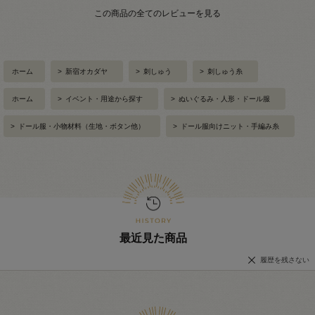
この商品の全てのレビューを見る
ホーム
>
新宿オカダヤ
>
刺しゅう
>
刺しゅう糸
ホーム
>
イベント・用途から探す
>
ぬいぐるみ・人形・ドール服
>
ドール服・小物材料（生地・ボタン他）
>
ドール服向けニット・手編み糸
最近見た商品
履歴を残さない