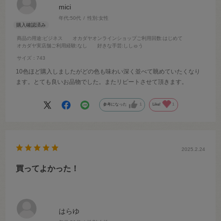
mici
年代:
50代
性別:
女性
商品の用途
:ビジネス
オカダヤオンラインショップご利用回数
:はじめて
オカダヤ実店舗ご利用経験
:なし
好きな手芸
:ししゅう
サイズ：743
10色ほど購入しましたがどの色も味わい深く並べて眺めていたくなり
ます。とても良いお品物でした。またリピートさせて頂きます。
参考になった
1
Like!
1
2025.2.24
買ってよかった！
はらゆ