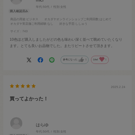
年代:
50代
性別:
女性
商品の用途
:ビジネス
オカダヤオンラインショップご利用回数
:はじめて
オカダヤ実店舗ご利用経験
:なし
好きな手芸
:ししゅう
サイズ：743
10色ほど購入しましたがどの色も味わい深く並べて眺めていたくなり
ます。とても良いお品物でした。またリピートさせて頂きます。
参考になった
1
Like!
1
2025.2.24
買ってよかった！
はらゆ
年代:
50代
性別:
女性