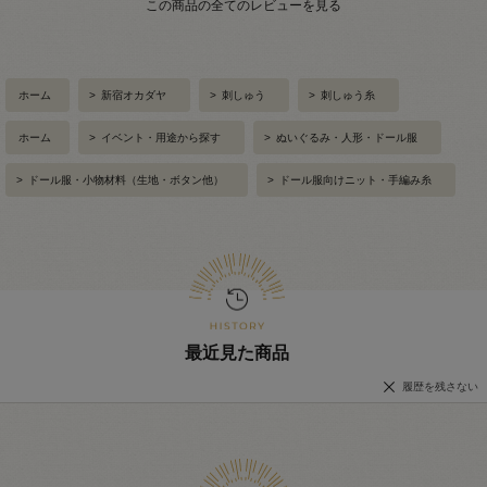
この商品の全てのレビューを見る
ホーム
>
新宿オカダヤ
>
刺しゅう
>
刺しゅう糸
ホーム
>
イベント・用途から探す
>
ぬいぐるみ・人形・ドール服
>
ドール服・小物材料（生地・ボタン他）
>
ドール服向けニット・手編み糸
最近見た商品
履歴を残さない