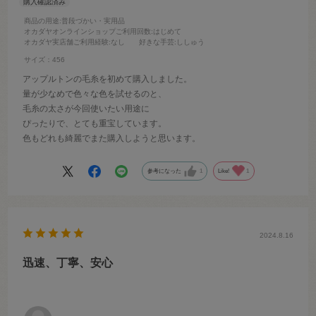
商品の用途
:普段づかい・実用品
オカダヤオンラインショップご利用回数
:はじめて
オカダヤ実店舗ご利用経験
:なし
好きな手芸
:ししゅう
サイズ：456
アップルトンの毛糸を初めて購入しました。
量が少なめで色々な色を試せるのと、
毛糸の太さが今回使いたい用途に
ぴったりで、とても重宝しています。
色もどれも綺麗でまた購入しようと思います。
参考になった
1
Like!
1
2024.8.16
迅速、丁寧、安心