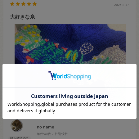
2025.8.17
大好きな糸
no name
年代:
40代
性別:
女性