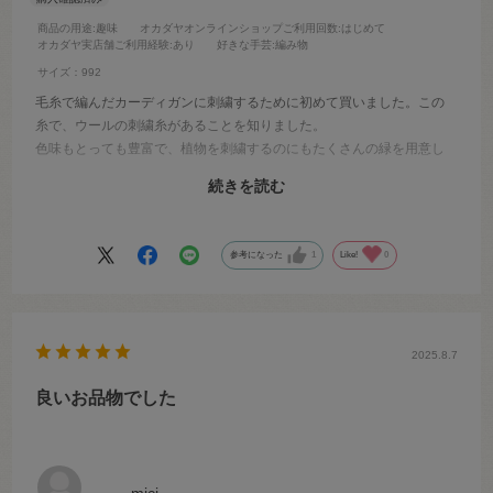
商品の用途
:趣味
オカダヤオンラインショップご利用回数
:はじめて
オカダヤ実店舗ご利用経験
:あり
好きな手芸
:編み物
サイズ：992
毛糸で編んだカーディガンに刺繍するために初めて買いました。この
糸で、ウールの刺繍糸があることを知りました。
色味もとっても豊富で、植物を刺繍するのにもたくさんの緑を用意し
て刺繍を刺すことができて楽しかったです。
続きを読む
花の部分ではこの白色を1番使いました。優しい色味の発色で素敵に刺
すことが出来ました。また他の色も買い求めて今度はミトンに刺繍し
たいと思います。
参考になった
1
Like!
0
2025.8.7
良いお品物でした
mici