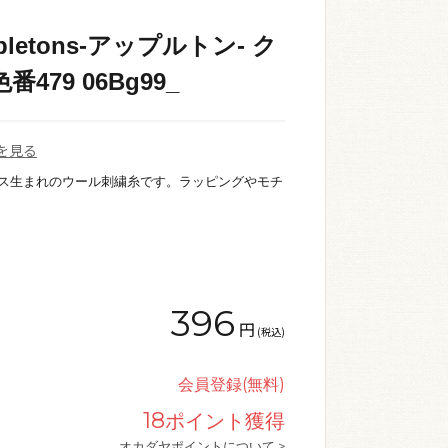
letons-アップルトン- ク
479 06Bg99_
を見る
リス生まれのウール刺繍糸です。ラッピングやモチ
396
円
(税込)
会員登録(無料)
18
ポイント獲得
オカダヤポイントについて >