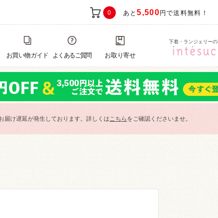
5,500
0
あと
円で送料無料！
下着・ランジェリーの
お買い物ガイド
よくあるご質問
お取り寄せ
お届け遅延が発生しております。詳しくは
こちら
をご確認くださいませ。