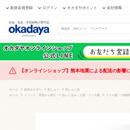
新規会員登録
ログイン
オカダヤポイント
会社情報
生地・毛糸・手芸材料の専門店
【オンラインショップ】熊本地震による配送の影響
>
>
>
ホーム
新宿オカダヤ
刺しゅう
刺しゅう糸
>
>
>
ホーム
イベント・用途から探す
ぬいぐるみ・人形・ドール服
ドール服・小物材