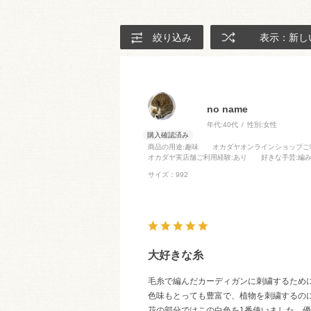
絞り込み
表示：新し
no name
年代:
40代
性別:
女性
商品の用途
:趣味
オカダヤオンラインショップご
オカダヤ実店舗ご利用経験
:あり
好きな手芸
:編
サイズ：992
大好きな糸
毛糸で編んだカーディガンに刺繍するため
色味もとっても豊富で、植物を刺繍するの
花の部分ではこの白色を1番使いました。