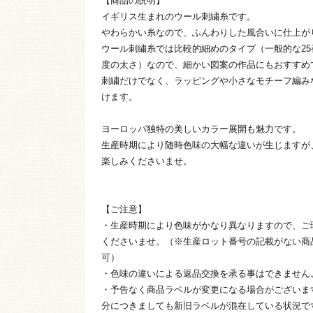
【商品の説明】
イギリス生まれのウール刺繍糸です。
やわらかい糸なので、ふんわりした風合いに仕上が
ウール刺繍糸では比較的細めのタイプ（一般的な25
度の太さ）なので、細かい図案の作品にもおすすめ
刺繍だけでなく、ラッピングや小さなモチーフ編み
けます。
ヨーロッパ独特の美しいカラー展開も魅力です。
生産時期により随時色味の大幅な違いが生じますが
楽しみくださいませ。
【ご注意】
・生産時期により色味がかなり異なりますので、ご
くださいませ。（※生産ロット番号の記載がない商
可）
・色味の違いによる返品交換を承る事はできません
・予告なく商品ラベルが変更になる場合がございま
分につきましても新旧ラベルが混在している状況で