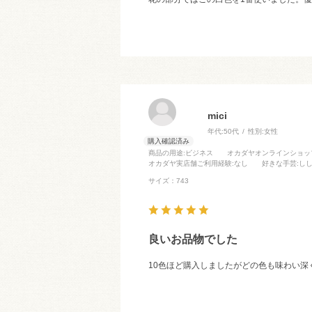
mici
年代:
50代
性別:
女性
商品の用途
:ビジネス
オカダヤオンラインショッ
オカダヤ実店舗ご利用経験
:なし
好きな手芸
:し
サイズ：743
良いお品物でした
10色ほど購入しましたがどの色も味わい