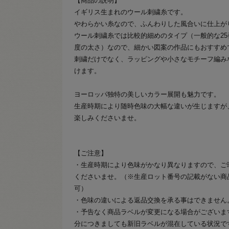
【商品の説明】
イギリス生まれのウール刺繍糸です。
やわらかい糸なので、ふんわりした風合いに仕上が
ウール刺繍糸では比較的細めのタイプ（一般的な25
度の太さ）なので、細かい図案の作品にもおすすめ
刺繍だけでなく、ラッピングや小さなモチーフ編み
けます。
ヨーロッパ独特の美しいカラー展開も魅力です。
生産時期により随時色味の大幅な違いが生じますが
楽しみくださいませ。
【ご注意】
・生産時期により色味がかなり異なりますので、ご
くださいませ。（※生産ロット番号の記載がない商
可）
・色味の違いによる返品交換を承る事はできません
・予告なく商品ラベルが変更になる場合がございま
分につきましても新旧ラベルが混在している状況で