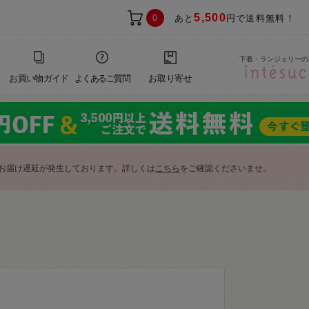
5,500
0
あと
円で送料無料！
下着・ランジェリーの
お買い物ガイド
よくあるご質問
お取り寄せ
お届け遅延が発生しております。詳しくは
こちら
をご確認くださいませ。