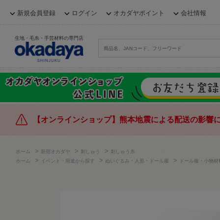
新規会員登録
ログイン
オカダヤポイント
会社情報
生地・毛糸・手芸材料の専門店
【オンラインショップ】熊本地震による配送の影響
>
>
>
ホーム
新宿オカダヤ
刺しゅう
刺しゅう糸
>
>
>
ホーム
イベント・用途から探す
ぬいぐるみ・人形・ドール服
ドール服・小物材