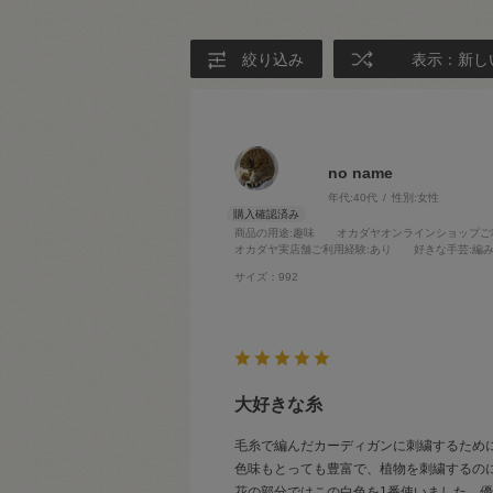
絞り込み
表示：新し
no name
年代:
40代
性別:
女性
商品の用途
:趣味
オカダヤオンラインショップご
オカダヤ実店舗ご利用経験
:あり
好きな手芸
:編
サイズ：992
大好きな糸
毛糸で編んだカーディガンに刺繍するため
色味もとっても豊富で、植物を刺繍するの
花の部分ではこの白色を1番使いました。