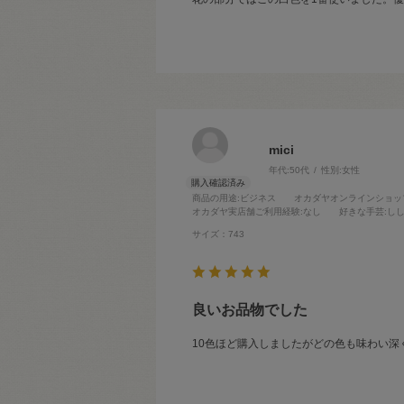
mici
年代:
50代
性別:
女性
商品の用途
:ビジネス
オカダヤオンラインショッ
オカダヤ実店舗ご利用経験
:なし
好きな手芸
:し
サイズ：743
良いお品物でした
10色ほど購入しましたがどの色も味わい