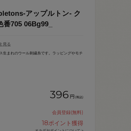
letons-アップルトン- ク
705 06Bg99_
を見る
リス生まれのウール刺繍糸です。ラッピングやモチ
396
円
(税込)
会員登録(無料)
18
ポイント獲得
オカダヤポイントについて >