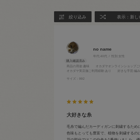
絞り込み
表示：新し
no name
年代:
40代
性別:
女性
商品の用途
:趣味
オカダヤオンラインショップご
オカダヤ実店舗ご利用経験
:あり
好きな手芸
:編
サイズ：992
大好きな糸
毛糸で編んだカーディガンに刺繍するため
色味もとっても豊富で、植物を刺繍するの
花の部分ではこの白色を1番使いました。