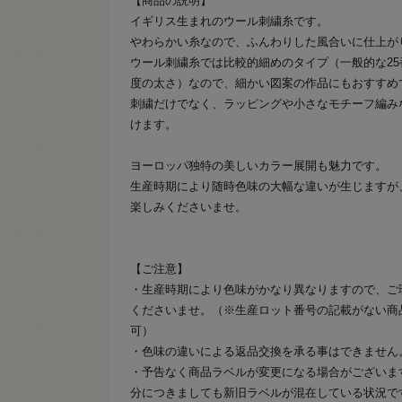
【商品の説明】
イギリス生まれのウール刺繍糸です。
やわらかい糸なので、ふんわりした風合いに仕上が
ウール刺繍糸では比較的細めのタイプ（一般的な25
度の太さ）なので、細かい図案の作品にもおすすめ
刺繍だけでなく、ラッピングや小さなモチーフ編み
けます。
ヨーロッパ独特の美しいカラー展開も魅力です。
生産時期により随時色味の大幅な違いが生じますが
楽しみくださいませ。
【ご注意】
・生産時期により色味がかなり異なりますので、ご
くださいませ。（※生産ロット番号の記載がない商
可）
・色味の違いによる返品交換を承る事はできません
・予告なく商品ラベルが変更になる場合がございま
分につきましても新旧ラベルが混在している状況で