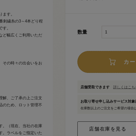
ります。
番刺繍糸の3～4本どり程
です。
数量
など幅広くご利用いただ
カー
、その時々の出会いをお
店舗受取できます
詳しくはこちら
理解、ご了承の上ご注文
お取り寄せ申し込みサービス対
品のため、ロット管理不
在庫数以上のご注文をご希望の場合
。
す。（現在、当社の在庫
す。ラベルをご指定いた