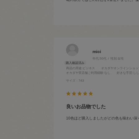
mici
年代:
50代
性別:
女性
商品の用途
:ビジネス
オカダヤオンラインショッ
オカダヤ実店舗ご利用経験
:なし
好きな手芸
:し
サイズ：743
良いお品物でした
10色ほど購入しましたがどの色も味わい