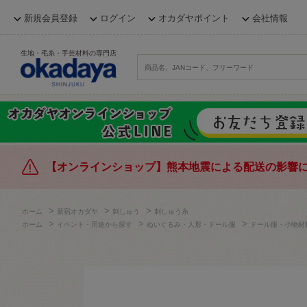
新規会員登録
ログイン
オカダヤポイント
会社情報
生地・毛糸・手芸材料の専門店
【オンラインショップ】熊本地震による配送の影響
>
>
>
ホーム
新宿オカダヤ
刺しゅう
刺しゅう糸
>
>
>
ホーム
イベント・用途から探す
ぬいぐるみ・人形・ドール服
ドール服・小物材