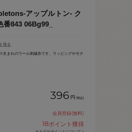
letons-アップルトン- ク
843 06Bg99_
を見る
リス生まれのウール刺繍糸です。ラッピングやモチ
396
円
(税込)
会員登録(無料)
18
ポイント獲得
オカダヤポイントについて >