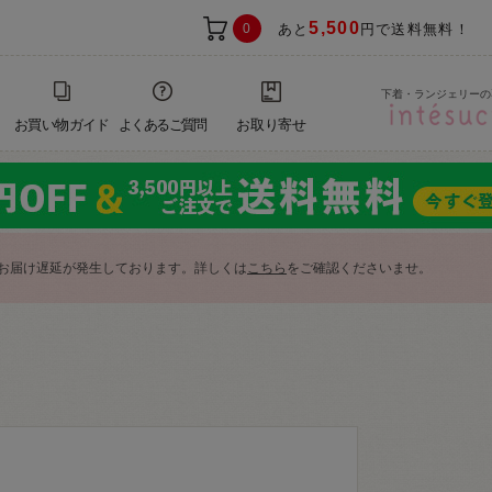
5,500
0
あと
円で送料無料！
下着・ランジェリーの
お買い物ガイド
よくあるご質問
お取り寄せ
お届け遅延が発生しております。詳しくは
こちら
をご確認くださいませ。