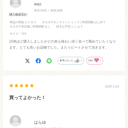
mici
年代:
50代
性別:
女性
商品の用途
:ビジネス
オカダヤオンラインショップご利用回数
:はじめて
オカダヤ実店舗ご利用経験
:なし
好きな手芸
:ししゅう
サイズ：743
10色ほど購入しましたがどの色も味わい深く並べて眺めていたくなり
ます。とても良いお品物でした。またリピートさせて頂きます。
参考になった
1
Like!
1
2025.2.24
買ってよかった！
はらゆ