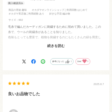
商品の用途
:趣味
オカダヤオンラインショップご利用回数
:はじめて
オカダヤ実店舗ご利用経験
:あり
好きな手芸
:編み物
サイズ：992
毛糸で編んだカーディガンに刺繍するために初めて買いました。この
糸で、ウールの刺繍糸があることを知りました。
色味もとっても豊富で、植物を刺繍するのにもたくさんの緑を用意し
て刺繍を刺すことができて楽しかったです。
続きを読む
花の部分ではこの白色を1番使いました。優しい色味の発色で素敵に刺
すことが出来ました。また他の色も買い求めて今度はミトンに刺繍し
たいと思います。
参考になった
1
Like!
0
2025.8.7
良いお品物でした