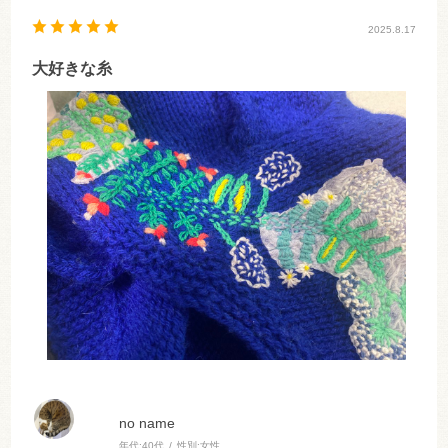
2025.8.17
大好きな糸
no name
年代:
40代
性別:
女性