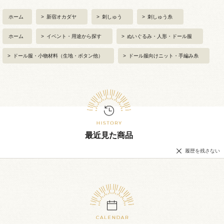
ホーム
>
新宿オカダヤ
>
刺しゅう
>
刺しゅう糸
ホーム
>
イベント・用途から探す
>
ぬいぐるみ・人形・ドール服
>
ドール服・小物材料（生地・ボタン他）
>
ドール服向けニット・手編み糸
最近見た商品
履歴を残さない