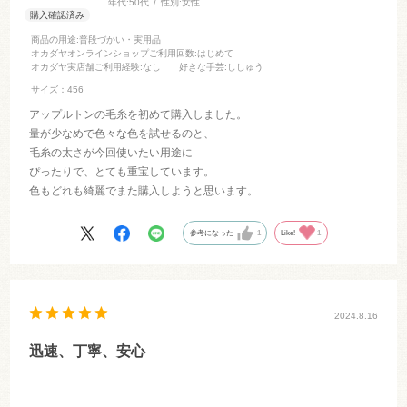
年代:
50代
性別:
女性
商品の用途
:普段づかい・実用品
オカダヤオンラインショップご利用回数
:はじめて
オカダヤ実店舗ご利用経験
:なし
好きな手芸
:ししゅう
サイズ：456
アップルトンの毛糸を初めて購入しました。
量が少なめで色々な色を試せるのと、
毛糸の太さが今回使いたい用途に
ぴったりで、とても重宝しています。
色もどれも綺麗でまた購入しようと思います。
参考になった
1
Like!
1
2024.8.16
迅速、丁寧、安心