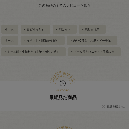
この商品の全てのレビューを見る
ホーム
>
新宿オカダヤ
>
刺しゅう
>
刺しゅう糸
ホーム
>
イベント・用途から探す
>
ぬいぐるみ・人形・ドール服
>
ドール服・小物材料（生地・ボタン他）
>
ドール服向けニット・手編み糸
最近見た商品
履歴を残さない