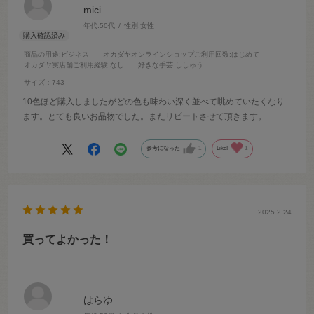
mici
年代:
50代
性別:
女性
商品の用途
:ビジネス
オカダヤオンラインショップご利用回数
:はじめて
オカダヤ実店舗ご利用経験
:なし
好きな手芸
:ししゅう
サイズ：743
10色ほど購入しましたがどの色も味わい深く並べて眺めていたくなり
ます。とても良いお品物でした。またリピートさせて頂きます。
参考になった
1
Like!
1
2025.2.24
買ってよかった！
はらゆ