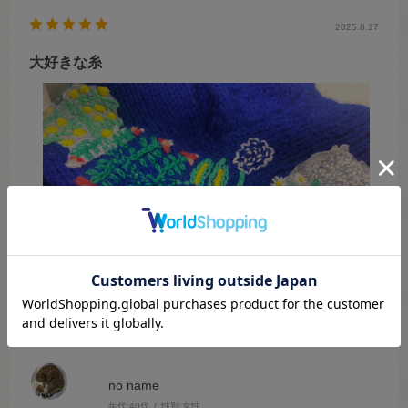
2025.8.17
大好きな糸
no name
年代:
40代
性別:
女性