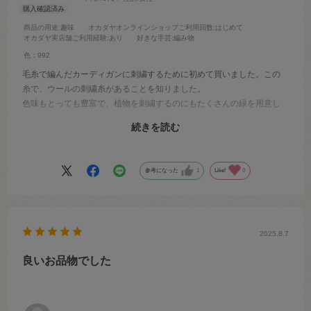
商品の用途
:趣味
オカダヤオンラインショップご利用回数
:はじめて
オカダヤ実店舗ご利用経験
:あり
好きな手芸
:編み物
色：992
毛糸で編んだカーディガンに刺繍するために初めて買いました。この
糸で、ウールの刺繍糸があることを知りました。
色味もとっても豊富で、植物を刺繍するのにもたくさんの緑を用意し
て刺繍を刺すことができて楽しかったです。
続きを読む
花の部分ではこの白色を1番使いました。優しい色味の発色で素敵に刺
すことが出来ました。また他の色も買い求めて今度はミトンに刺繍し
たいと思います。
参考になった
1
Like!
0
2025.8.7
良いお品物でした