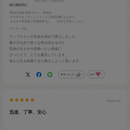
年代:
50代
性別:
女性
商品の用途
:普段づかい・実用品
オカダヤオンラインショップご利用回数
:はじめて
オカダヤ実店舗ご利用経験
:なし
好きな手芸
:ししゅう
サイズ：456
アップルトンの毛糸を初めて購入しました。
量が少なめで色々な色を試せるのと、
毛糸の太さが今回使いたい用途に
ぴったりで、とても重宝しています。
色もどれも綺麗でまた購入しようと思います。
参考になった
1
Like!
1
2024.8.16
迅速、丁寧、安心