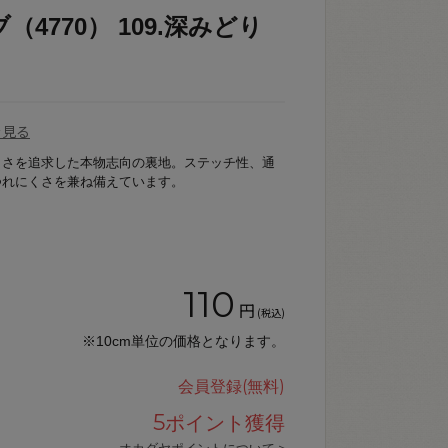
4770） 109.深みどり
を見る
しさを追求した本物志向の裏地。ステッチ性、通
つれにくさを兼ね備えています。
110
円
(税込)
※10cm単位の価格となります。
会員登録(無料)
5
ポイント獲得