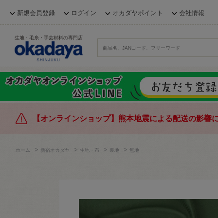
新規会員登録
ログイン
オカダヤポイント
会社情報
生地・毛糸・手芸材料の専門店
【オンラインショップ】熊本地震による配送の影響
>
>
>
>
ホーム
新宿オカダヤ
生地・布
裏地
無地