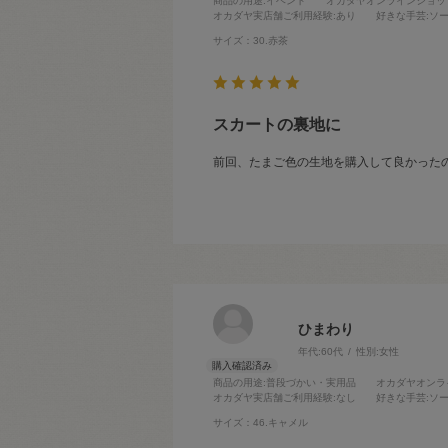
商品の用途
:イベント
オカダヤオンラインショッ
オカダヤ実店舗ご利用経験
:あり
好きな手芸
:ソ
サイズ：30.赤茶
スカートの裏地に
前回、たまご色の生地を購入して良かった
ひまわり
年代:
60代
性別:
女性
商品の用途
:普段づかい・実用品
オカダヤオンラ
オカダヤ実店舗ご利用経験
:なし
好きな手芸
:ソ
サイズ：46.キャメル