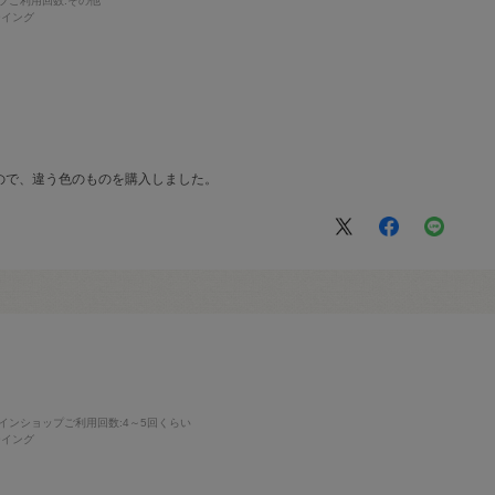
プご利用回数
:その他
ーイング
ので、違う色のものを購入しました。
インショップご利用回数
:4～5回くらい
ーイング