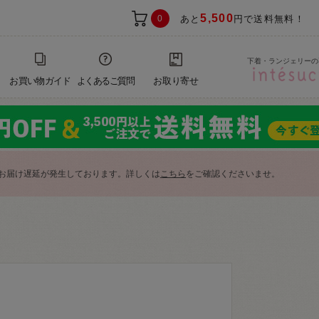
5,500
0
あと
円で送料無料！
下着・ランジェリーの
お買い物ガイド
よくあるご質問
お取り寄せ
お届け遅延が発生しております。詳しくは
こちら
をご確認くださいませ。