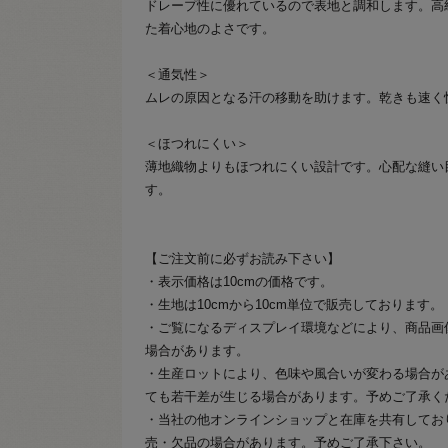
ドレープ性に優れているので表地と調和します。高
た着心地のよさです。
＜通気性＞
ムレの原因となる汗の移動を助けます。乾きも速く
＜ほつれにくい＞
薄地織物よりもほつれにくい設計です。心配な縫い
す。
【ご注文前に必ずお読み下さい】
・表示価格は10cmの価格です。
・生地は10cmから10cm単位で販売しております。
・ご覧になるディスプレイ環境などにより、商品画
場合があります。
・生産ロットにより、色味や風合いが変わる場合が
ても若干差が生じる場合があります。予めご了承く
・当社の他オンラインショップと在庫を共有してお
売・欠品の場合があります。予めご了承下さい。