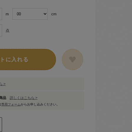
m
cm
点
トに入れる
 >
象商品
詳しくはこちら >
は
専用フォーム
からお申し込みください。