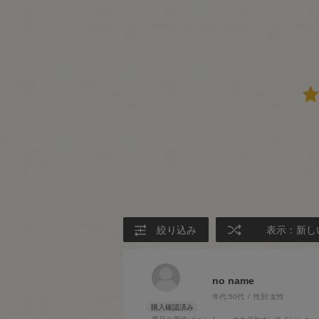
絞り込み
表示：新し
no name
年代:
50代
性別:
女性