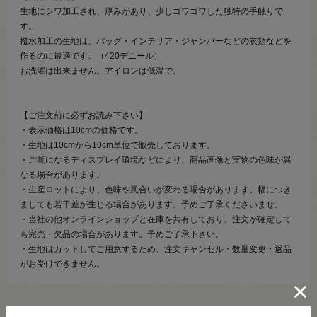
生地にシワ加工され、厚みがあり、少しゴワゴワした独特の手触りで
す。
撥水加工の生地は、バッグ・インテリア・ジャンパーなどの衣類などを
作るのに最適です。（420デニール）
お洗濯は出来ません。アイロンは低温で。
【ご注文前に必ずお読み下さい】
・表示価格は10cmの価格です。
・生地は10cmから10cm単位で販売しております。
・ご覧になるディスプレイ環境などにより、商品画像と実物の色味が異
なる場合があります。
・生産ロットにより、色味や風合いが変わる場合があります。幅につき
ましても若干差が生じる場合があります。予めご了承くださいませ。
・当社の他オンラインショップと在庫を共有しており、注文が確定して
も完売・欠品の場合があります。予めご了承下さい。
・生地はカットしてご用意するため、注文キャンセル・数量変更・返品
がお受けできません。