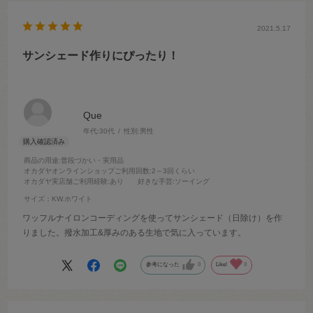
2021.5.17
サンシェード作りにぴったり！
Que
年代:
30代
性別:
男性
商品の用途
:普段づかい・実用品
オカダヤオンラインショップご利用回数
:2～3回くらい
オカダヤ実店舗ご利用経験
:あり
好きな手芸
:ソーイング
サイズ：KW.ホワイト
ワッフルナイロンコーディングを使ってサンシェード（日除け）を作
りました。撥水加工&厚みのある生地で気に入っています。
参考になった
0
Like!
0