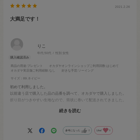
2021.2.26
大満足です！
りこ
年代:
50代
性別:
女性
商品の用途
:プレゼント
オカダヤオンラインショップご利用回数
:はじめて
オカダヤ実店舗ご利用経験
:なし
好きな手芸
:ソーイング
サイズ：89.ネイビー
初めて利用しました。
以前違う店で購入した品の品番を調べて、オカダヤで購入しました。
折り目がつきやすい生地なので、筒状に巻いて配送されてきました。
折りジワ無くてきれいな状態で、嬉しかったです♪
続きを読む
注文から配送までも早かったです。
気軽に買い物に出られない状況なので、
また是非利用したいと思います。
参考になった
0
Like!
0