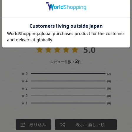
ユーザーレビュー
5.0
2
レビュー件数：
件
★
5
(2)
★
4
(0)
★
3
(0)
★
2
(0)
★
1
(0)
絞り込み
表示：新しい順