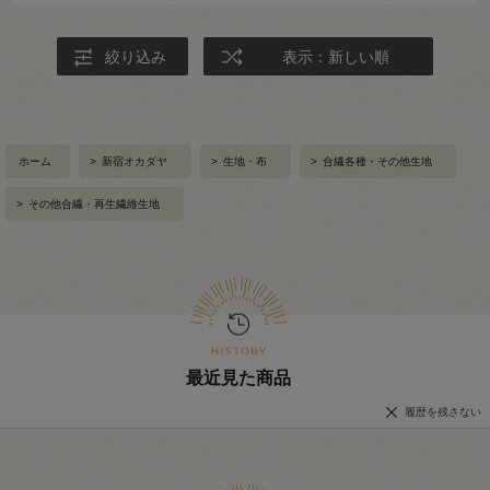
絞り込み
表示：新しい順
ホーム
>
新宿オカダヤ
>
生地・布
>
合繊各種・その他生地
>
その他合繊・再生繊維生地
最近見た商品
履歴を残さない