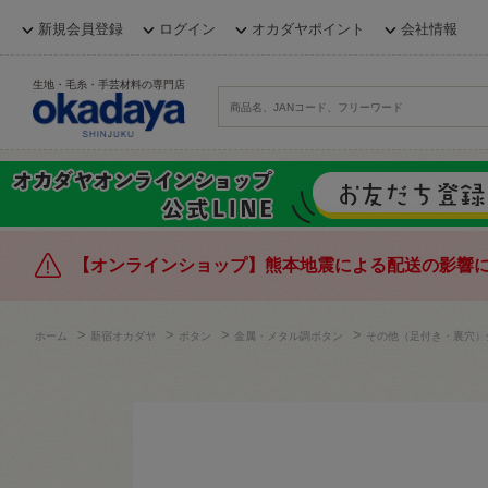
新規会員登録
ログイン
オカダヤポイント
会社情報
生地・毛糸・手芸材料の専門店
【オンラインショップ】熊本地震による配送の影響
>
>
>
>
ホーム
新宿オカダヤ
ボタン
金属・メタル調ボタン
その他（足付き・裏穴）