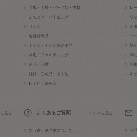
芯地・芯材・パッド類・中材
レ
ふちどり・パイピング
ワ
リボン
ボ
各種付属品
ソ
ミシン・ミシン関連用品
染
羊毛・フェルティング
刺
造花・花材
羽
雑貨・完成品・その他
キ
レシピ・編み図
よくあるご質問
て見る
すべて見る
領収書・納品書について
商