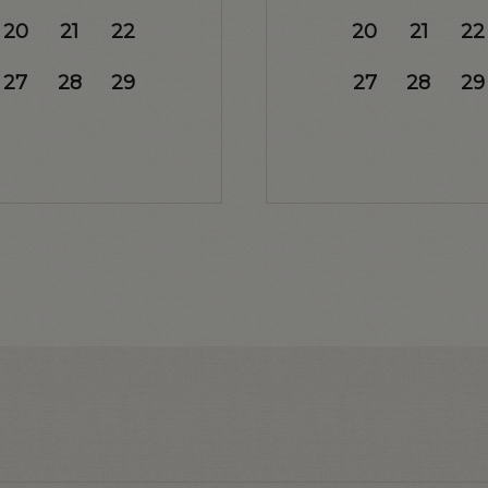
20
21
22
20
21
22
27
28
29
27
28
29