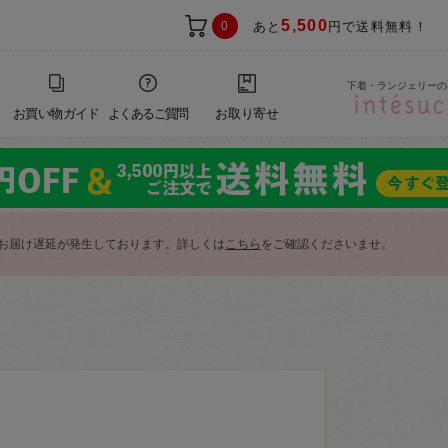
5,500
0
あと
円で送料無料！
下着・ランジェリーの
お買い物ガイド
よくあるご質問
お取り寄せ
お届け遅延が発生しております。詳しくは
こちら
をご確認くださいませ。