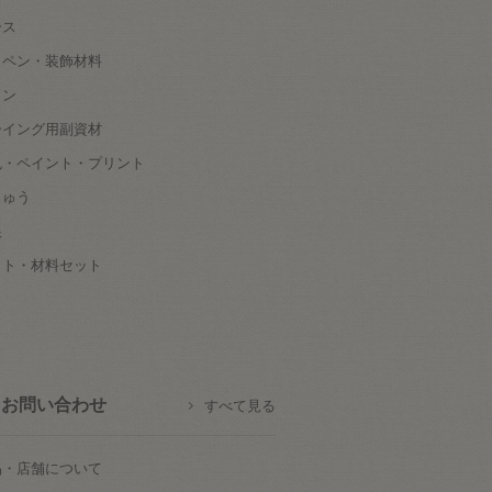
ース
ッペン・装飾材料
タン
ーイング用副資材
色・ペイント・プリント
しゅう
根
ット・材料セット
お問い合わせ
すべて見る
品・店舗について