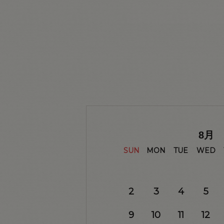
8
月
SUN
MON
TUE
WED
2
3
4
5
9
10
11
12