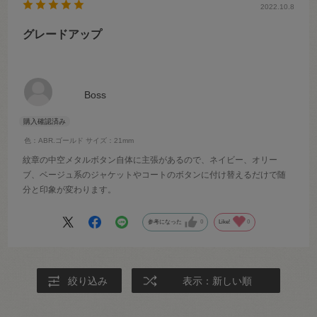
2022.10.8
グレードアップ
Boss
色：ABR.ゴールド
サイズ：21mm
紋章の中空メタルボタン自体に主張があるので、ネイビー、オリー
ブ、ベージュ系のジャケットやコートのボタンに付け替えるだけで随
分と印象が変わります。
参考になった
0
Like!
0
絞り込み
表示：新しい順