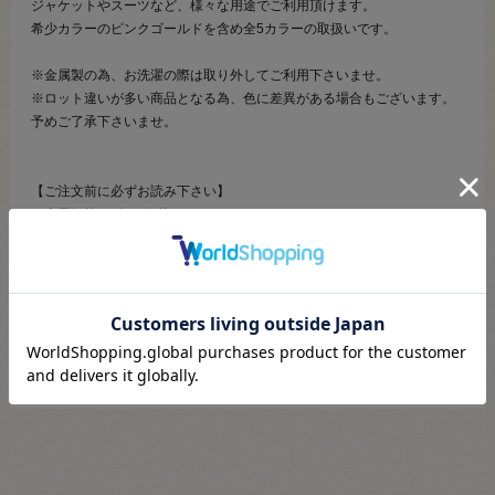
ジャケットやスーツなど、様々な用途でご利用頂けます。
希少カラーのピンクゴールドを含め全5カラーの取扱いです。
※金属製の為、お洗濯の際は取り外してご利用下さいませ。
※ロット違いが多い商品となる為、色に差異がある場合もございます。
予めご了承下さいませ。
【ご注文前に必ずお読み下さい】
・表示価格は1個の価格です。
・製造ロット、ディスプレイや視覚環境などにより、実際のカラーと異
なる場合がございます。
・ボタンはロットによって1mm強のサイズ差異が生じる場合もございま
す。
・常にたくさんの在庫を確保しているお品ではございません。
・当社の他オンラインショップと在庫を共有しており、注文が確定して
も完売･欠品の場合があります。予めご了承下さい。