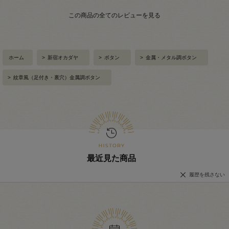
この商品の全てのレビューを見る
ホーム
>
新宿オカダヤ
>
ボタン
>
金属・メタル調ボタン
>
紋章風（足付き・裏穴）金属調ボタン
最近見た商品
履歴を残さない