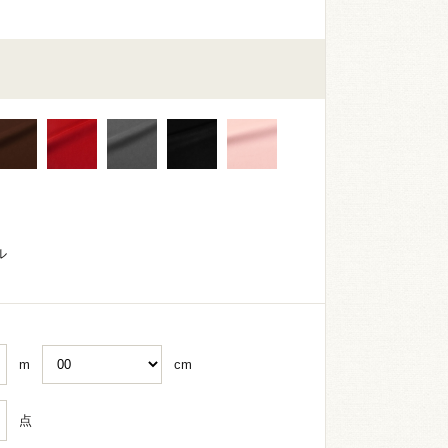
ル
m
cm
点