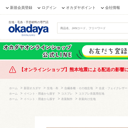
新規会員登録
ログイン
オカダヤポイント
会社情報
生地・毛糸・手芸材料の専門店
【オンラインショップ】熊本地震による配送の影響
>
>
>
>
ホーム
新宿オカダヤ
生地・布
合繊各種・その他生地
合皮・フェイクレザー
>
>
>
ホーム
イベント・用途から探す
コスプレ
コスプレ衣装用生地
>
>
>
ホーム
イベント・用途から探す
衣装制作
衣装向け生地