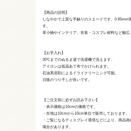
【商品の説明】
しなやかで上質な手触りのスエードです。0.85m
す。
革小物やインテリア、衣装・コスプレ材料など幅広
【お手入れ】
30℃までのぬるま湯で洗濯機で洗えます。
アイロンは低温あて布でかけられます。
石油系溶剤によるドライクリーニング可能。
日陰のつり干しが良いです。
【ご注文前に必ずお読み下さい】
・表示価格は10cmの価格です。
・生地は10cmから10cm単位で販売しております。
・ご覧になるディスプレイ環境などにより、商品画
場合があります。