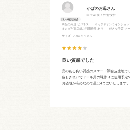
かばのお母さん
年代:
40代
性別:
女性
商品の用途
:ビジネス
オカダヤオンラインショッ
オカダヤ実店舗ご利用経験
:あり
好きな手芸
:ソ
サイズ：A-04.キャメル
良い質感でした
品のある良い質感のスエード調合皮生地で
色もきれいでドール用の靴作りに使用予定
お値段が高めなので星は4つにいたします