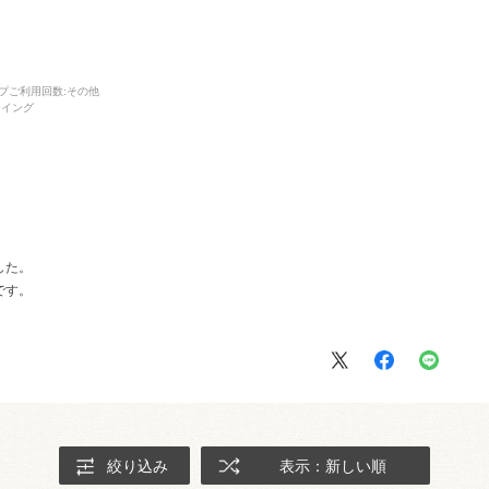
プご利用回数
:その他
ーイング
した。
です。
。
絞り込み
表示：新しい順