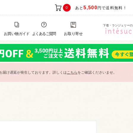
5,500
0
あと
円で送料無料！
下着・ランジェリーの
お買い物ガイド
よくあるご質問
お取り寄せ
お届け遅延が発生しております。詳しくは
こちら
をご確認くださいませ。