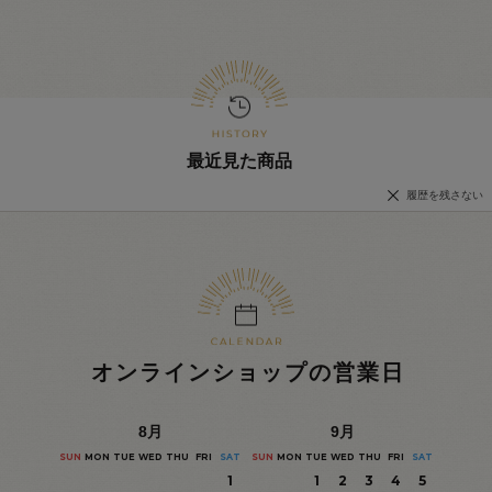
最近見た商品
履歴を残さない
オンラインショップの営業日
8
月
9
月
SUN
MON
TUE
WED
THU
FRI
SAT
SUN
MON
TUE
WED
THU
FRI
SAT
1
1
2
3
4
5