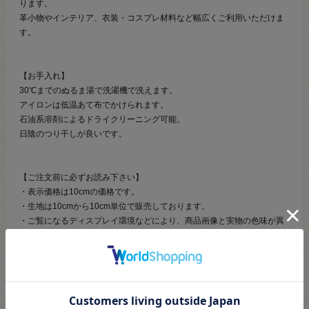
ります。
革小物やインテリア、衣装・コスプレ材料など幅広くご利用いただけま
す。
【お手入れ】
30℃までのぬるま湯で洗濯機で洗えます。
アイロンは低温あて布でかけられます。
石油系溶剤によるドライクリーニング可能。
日陰のつり干しが良いです。
【ご注文前に必ずお読み下さい】
・表示価格は10cmの価格です。
・生地は10cmから10cm単位で販売しております。
・ご覧になるディスプレイ環境などにより、商品画像と実物の色味が異
なる場合があります。
・生産ロットにより、色味や風合いが変わる場合があります。幅につき
ましても若干差が生じる場合があります。予めご了承くださいませ。
・当社の他オンラインショップと在庫を共有しており、注文が確定して
も完売・欠品の場合があります。予めご了承下さい。
・生地はカットしてご用意するため、注文キャンセル・数量変更・返品