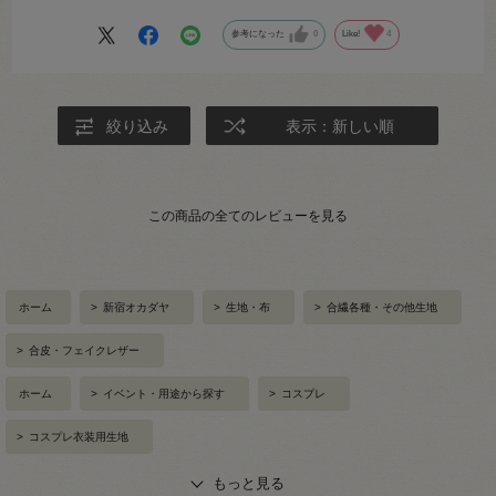
参考になった
0
Like!
4
絞り込み
表示：新しい順
この商品の全てのレビューを見る
ホーム
>
新宿オカダヤ
>
生地・布
>
合繊各種・その他生地
>
合皮・フェイクレザー
ホーム
>
イベント・用途から探す
>
コスプレ
>
コスプレ衣装用生地
もっと見る