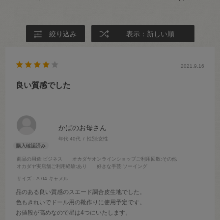
絞り込み
表示：新しい順
2021.9.16
良い質感でした
かばのお母さん
年代:
40代
性別:
女性
商品の用途
:ビジネス
オカダヤオンラインショップご利用回数
:その他
オカダヤ実店舗ご利用経験
:あり
好きな手芸
:ソーイング
サイズ：A-04.キャメル
品のある良い質感のスエード調合皮生地でした。
色もきれいでドール用の靴作りに使用予定です。
お値段が高めなので星は4つにいたします。