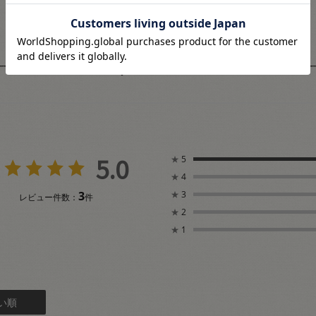
ユーザーレビュー
5.0
★
5
★
4
3
★
3
レビュー件数：
件
★
2
★
1
い順