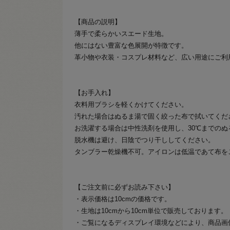
【商品の説明】
薄手で柔らかいスエード生地。
他にはない豊富な色展開が特徴です。
革小物や衣装・コスプレ材料など、広い用途にご利
【お手入れ】
衣料用ブラシを軽くかけてください。
汚れた場合はぬるま湯で固く絞った布で拭いてくだ
お洗濯する場合は中性洗剤を使用し、30℃までのぬ
脱水機は避け、日陰でつり干ししてください。
タンブラー乾燥機不可。アイロンは低温であて布を
【ご注文前に必ずお読み下さい】
・表示価格は10cmの価格です。
・生地は10cmから10cm単位で販売しております。
・ご覧になるディスプレイ環境などにより、商品画