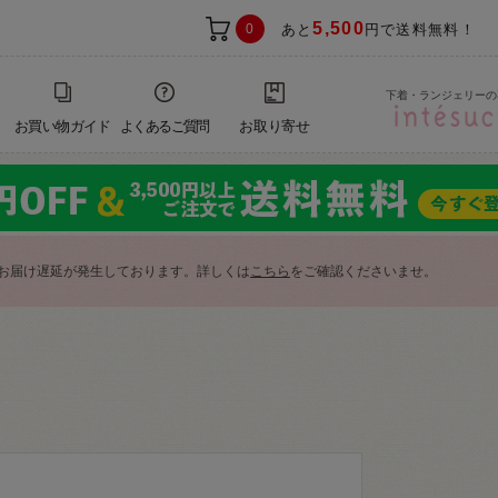
5,500
0
あと
円で送料無料！
下着・ランジェリーの
お買い物ガイド
よくあるご質問
お取り寄せ
お届け遅延が発生しております。詳しくは
こちら
をご確認くださいませ。