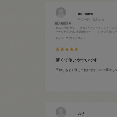
no name
年代:
40代
性別:
女性
商品の用途
:趣味
オカダヤオンラインショップご
オカダヤ実店舗ご利用経験
:あり
好きな手芸
:ソ
サイズ：TH001.ホワイト
薄くて使いやすいです
手触りもよく薄くて使いやすいので重宝し
ルナ