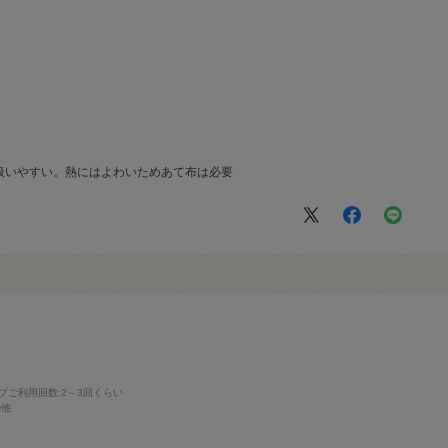
扱いやすい。熱にはよわいためあて布は必要
プご利用回数
:2～3回くらい
の他