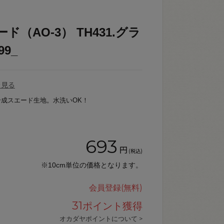
ド（AO-3） TH431.グラ
9_
を見る
成スエード生地。水洗いOK！
693
円
(税込)
※10cm単位の価格となります。
会員登録(無料)
31
ポイント獲得
オカダヤポイントについて >