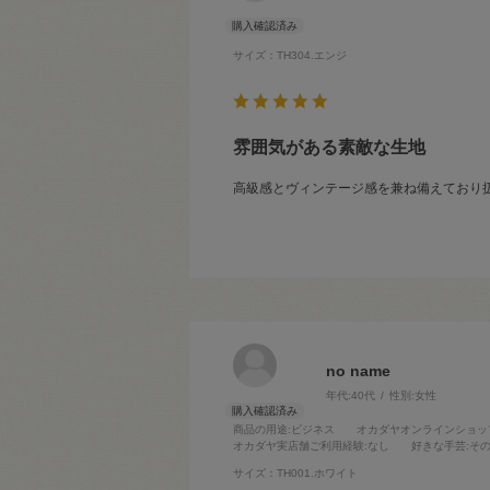
サイズ：TH304.エンジ
雰囲気がある素敵な生地
高級感とヴィンテージ感を兼ね備えており
no name
年代:
40代
性別:
女性
商品の用途
:ビジネス
オカダヤオンラインショッ
オカダヤ実店舗ご利用経験
:なし
好きな手芸
:そ
サイズ：TH001.ホワイト