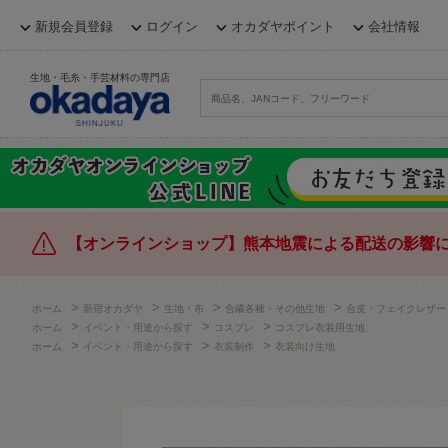
新規会員登録
ログイン
オカダヤポイント
会社情報
生地・毛糸・手芸材料の専門店
【オンラインショップ】熊本地震による配送の影響
>
>
>
>
ホーム
新宿オカダヤ
生地・布
合繊各種・その他生地
合皮・フェイクレザー
>
>
>
ホーム
イベント・用途から探す
コスプレ
コスプレ衣装用生地
>
>
>
ホーム
イベント・用途から探す
衣装制作
衣装向け生地