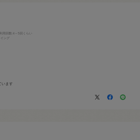
利用回数
:4～5回くらい
ーイング
ています