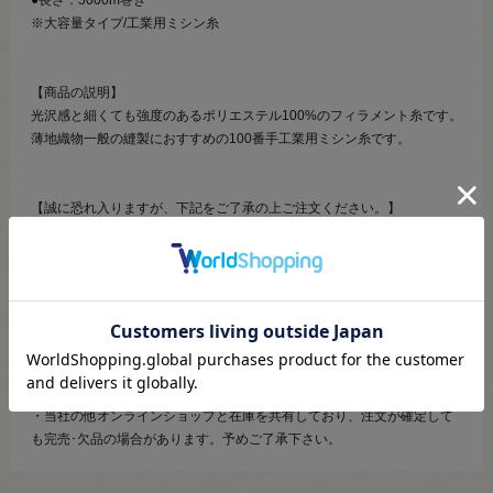
※大容量タイプ/工業用ミシン糸
【商品の説明】
光沢感と細くても強度のあるポリエステル100%のフィラメント糸です。
薄地織物一般の縫製におすすめの100番手工業用ミシン糸です。
【誠に恐れ入りますが、下記をご了承の上ご注文ください。】
・当社物流システムの都合上、生地と糸の色合わせやご相談は一切承っ
ておりません。
・画像のお色はディスプレイや視覚環境等により、実際の色とはかなり
誤差がある場合がございます。あくまで目安としてご参照ください。
・必ず商品名の色番号と番手（糸の太さ）をご確認の上、ご注文くださ
いませ。
・お手持ちの生地に合う色をお探しの場合は、色見本帳にてご確認いた
だく事をおすすめ致します。
・当社の他オンラインショップと在庫を共有しており、注文が確定して
も完売･欠品の場合があります。予めご了承下さい。