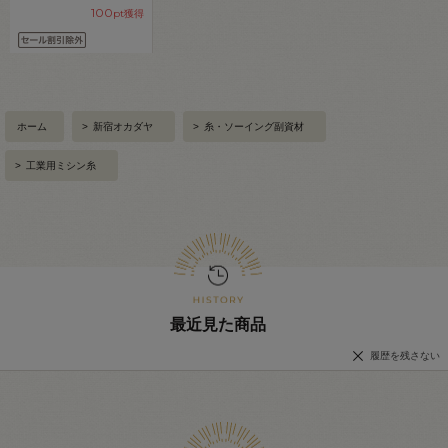
100
pt獲得
ホーム
>
新宿オカダヤ
>
糸・ソーイング副資材
>
工業用ミシン糸
最近見た商品
履歴を残さない