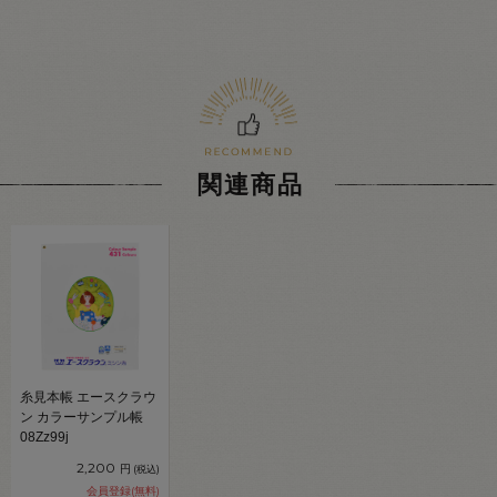
関連商品
糸見本帳 エースクラウ
ン カラーサンプル帳
08Zz99j
2,200
円
(税込)
会員登録(無料)