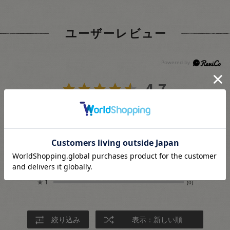
ユーザーレビュー
4.7
3
レビュー件数：
件
★
5
(2)
★
4
(1)
★
3
(0)
★
2
(0)
★
1
(0)
絞り込み
表示：新しい順