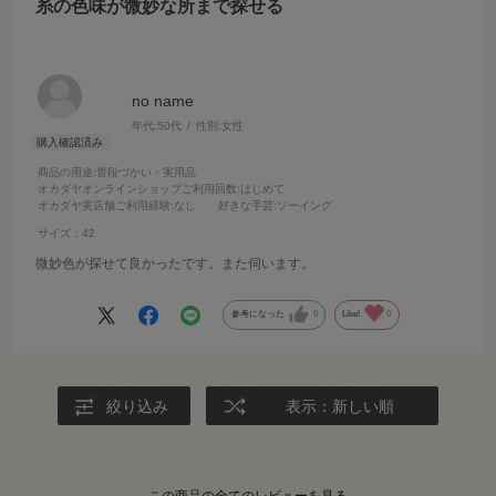
糸の色味が微妙な所まで探せる
no name
年代:
50代
性別:
女性
商品の用途
:普段づかい・実用品
オカダヤオンラインショップご利用回数
:はじめて
オカダヤ実店舗ご利用経験
:なし
好きな手芸
:ソーイング
サイズ：42
微妙色が探せて良かったです。また伺います。
参考になった
0
Like!
0
絞り込み
表示：新しい順
この商品の全てのレビューを見る