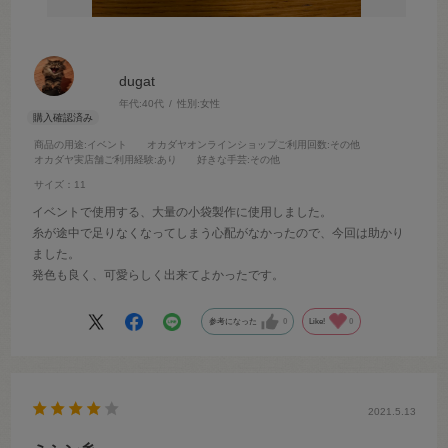
dugat
年代:
40代
性別:
女性
商品の用途
:イベント
オカダヤオンラインショップご利用回数
:その他
オカダヤ実店舗ご利用経験
:あり
好きな手芸
:その他
サイズ：11
イベントで使用する、大量の小袋製作に使用しました。
糸が途中で足りなくなってしまう心配がなかったので、今回は助かり
ました。
発色も良く、可愛らしく出来てよかったです。
参考になった
0
Like!
0
2021.5.13