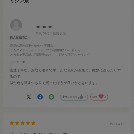
ミシン糸
no name
年代:
50代
性別:
女性
商品の用途
:普段づかい・実用品
オカダヤオンラインショップご利用回数
:2～3回くらい
オカダヤ実店舗ご利用経験
:なし
好きな手芸
:ソーイング
サイズ：313
迅速丁寧な、お取り引きです、ただ色味が画像と、微妙に違ったりす
るので
似た色を試すつもりで買ったほうが良いかと思います。
参考になった
0
Like!
2
2021.4.16