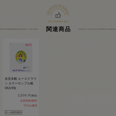
関連商品
糸見本帳 エースクラウ
ン カラーサンプル帳
08Zz99j
2,200
円
(税込)
会員登録(無料)
100
pt獲得