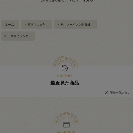
ホーム
>
新宿オカダヤ
>
糸・ソーイング副資材
>
工業用ミシン糸
最近見た商品
履歴を残さない