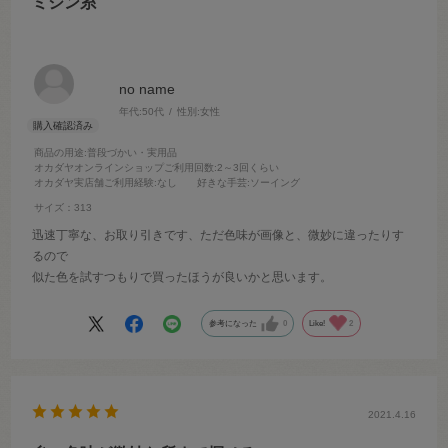
ミシン糸
no name
年代:
50代
性別:
女性
商品の用途
:普段づかい・実用品
オカダヤオンラインショップご利用回数
:2～3回くらい
オカダヤ実店舗ご利用経験
:なし
好きな手芸
:ソーイング
サイズ：313
迅速丁寧な、お取り引きです、ただ色味が画像と、微妙に違ったりす
るので
似た色を試すつもりで買ったほうが良いかと思います。
参考になった
0
Like!
2
2021.4.16