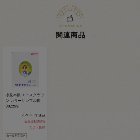
関連商品
糸見本帳 エースクラウ
ン カラーサンプル帳
08Zz99j
2,200
円
(税込)
会員登録(無料)
100
pt獲得