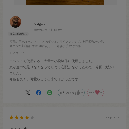
dugat
年代:
40代
性別:
女性
商品の用途
:イベント
オカダヤオンラインショップご利用回数
:その他
オカダヤ実店舗ご利用経験
:あり
好きな手芸
:その他
サイズ：11
イベントで使用する、大量の小袋製作に使用しました。
糸が途中で足りなくなってしまう心配がなかったので、今回は助かり
ました。
発色も良く、可愛らしく出来てよかったです。
参考になった
0
Like!
0
2021.5.13