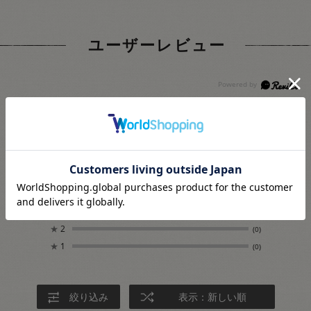
ユーザーレビュー
4.7
3
レビュー件数：
件
★
5
(2)
★
4
(1)
★
3
(0)
★
2
(0)
★
1
(0)
絞り込み
表示：新しい順