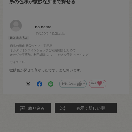
糸の色味が微妙な所まで探せる
no name
年代:
50代
性別:
女性
商品の用途
:普段づかい・実用品
オカダヤオンラインショップご利用回数
:はじめて
オカダヤ実店舗ご利用経験
:なし
好きな手芸
:ソーイング
サイズ：42
微妙色が探せて良かったです。また伺います。
参考になった
0
Like!
0
絞り込み
表示：新しい順