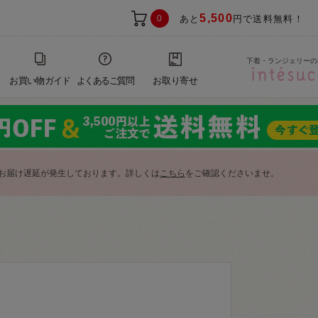
5,500
0
あと
円で送料無料！
下着・ランジェリーの
お買い物ガイド
よくあるご質問
お取り寄せ
お届け遅延が発生しております。詳しくは
こちら
をご確認くださいませ。