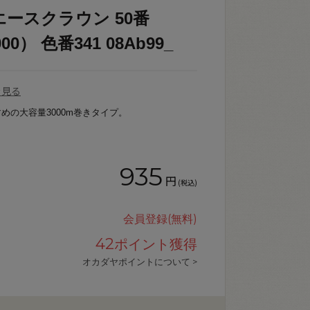
エースクラウン 50番
00） 色番341 08Ab99_
を見る
めの大容量3000m巻きタイプ。
935
円
(税込)
会員登録(無料)
42
ポイント獲得
オカダヤポイントについて >