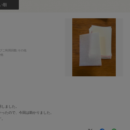
い順
プご利用回数
:その他
の他
用しました。
かったので、今回は助かりました。
す。