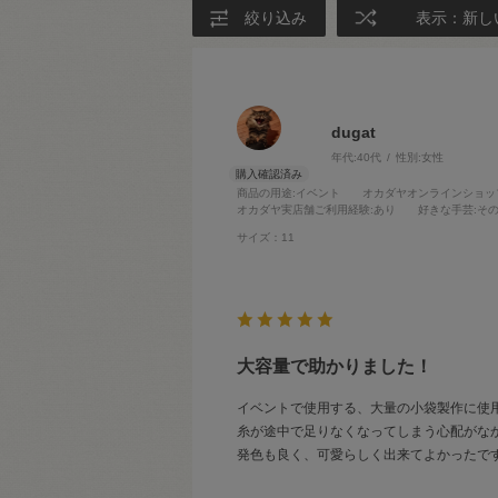
絞り込み
表示：新し
dugat
年代:
40代
性別:
女性
商品の用途
:イベント
オカダヤオンラインショッ
オカダヤ実店舗ご利用経験
:あり
好きな手芸
:そ
サイズ：11
大容量で助かりました！
イベントで使用する、大量の小袋製作に使
糸が途中で足りなくなってしまう心配がな
発色も良く、可愛らしく出来てよかったで