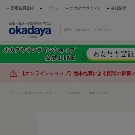
新規会員登録
ログイン
オカダヤポイント
会社情報
生地・毛糸・手芸材料の専門店
【オンラインショップ】熊本地震による配送の影響
>
>
>
ホーム
新宿オカダヤ
糸・ソーイング副資材
工業用ミシン糸