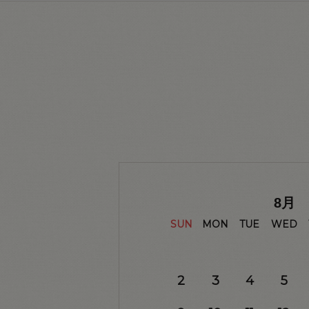
8
月
SUN
MON
TUE
WED
2
3
4
5