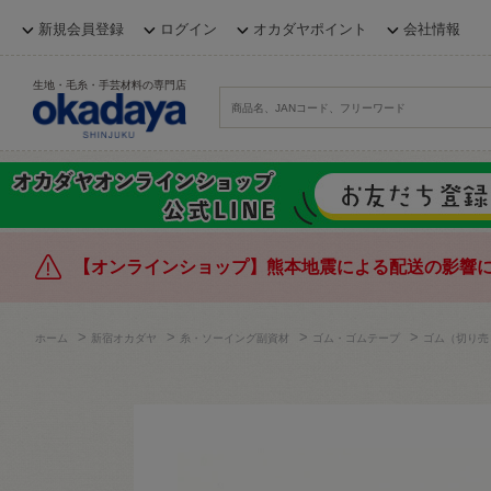
新規会員登録
ログイン
オカダヤポイント
会社情報
生地・毛糸・手芸材料の専門店
【オンラインショップ】熊本地震による配送の影響
>
>
>
>
ホーム
新宿オカダヤ
糸・ソーイング副資材
ゴム・ゴムテープ
ゴム（切り売