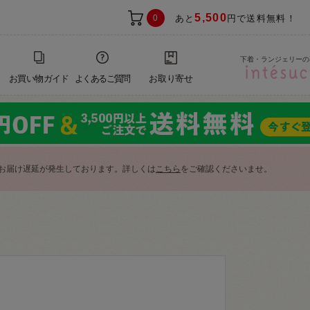
5,500
0
あと
円で送料無料！
下着・ランジェリーの
お買い物ガイド
よくあるご質問
お取り寄せ
お届け遅延が発生しております。詳しくは
こちら
をご確認くださいませ。