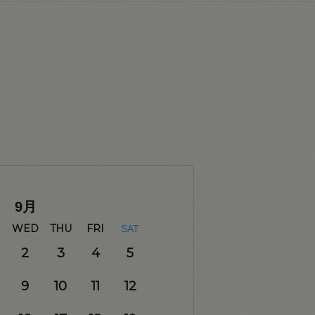
9
月
WED
THU
FRI
SAT
2
3
4
5
9
10
11
12