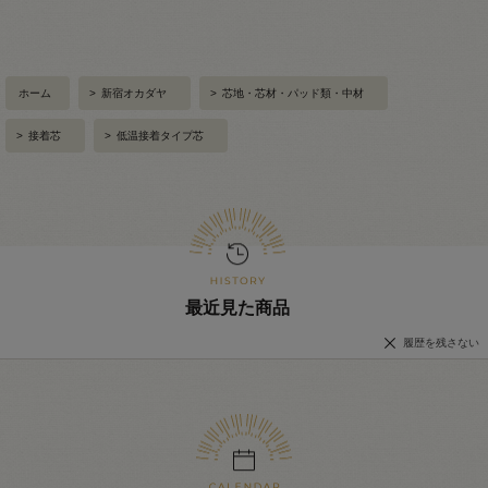
ホーム
>
新宿オカダヤ
>
芯地・芯材・パッド類・中材
>
接着芯
>
低温接着タイプ芯
最近見た商品
履歴を残さない