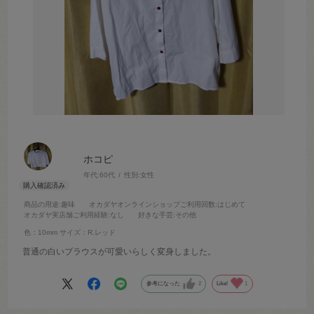
ホコピ
年代:
60代
性別:
女性
商品の用途
:趣味
オカダヤオンラインショップご利用回数
:はじめて
オカダヤ実店舗ご利用経験
:なし
好きな手芸
:その他
色：10mm
サイズ：R.レッド
普通の白いブラウスが可愛いらしく変身しました。
参考になった
2
Like!
1