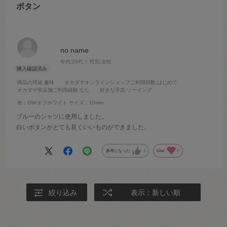
ボタン
no name
年代:
20代
性別:
女性
商品の用途
:趣味
オカダヤオンラインショップご利用回数
:はじめて
オカダヤ実店舗ご利用経験
:なし
好きな手芸
:ソーイング
色：OW.オフホワイト
サイズ：10mm
ブルーのシャツに使用しました。
白いボタンがとても良くいいものができました。
参考になった
1
Like!
0
絞り込み
表示：新しい順