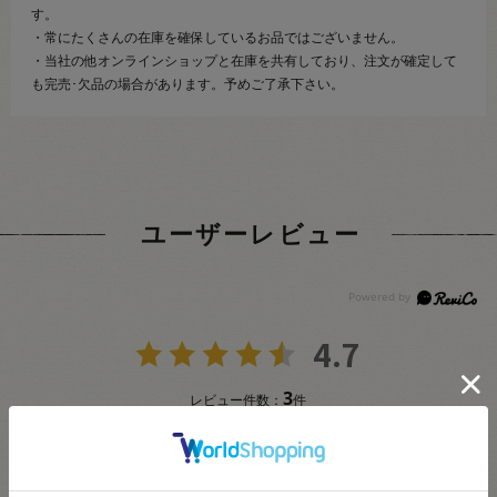
す。
・常にたくさんの在庫を確保しているお品ではございません。
・当社の他オンラインショップと在庫を共有しており、注文が確定して
も完売･欠品の場合があります。予めご了承下さい。
ユーザーレビュー
4.7
3
レビュー件数：
件
★
5
(2)
★
4
(1)