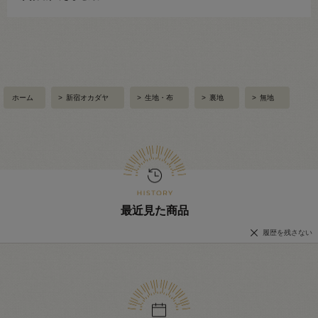
ホーム
>
新宿オカダヤ
>
生地・布
>
裏地
>
無地
最近見た商品
履歴を残さない