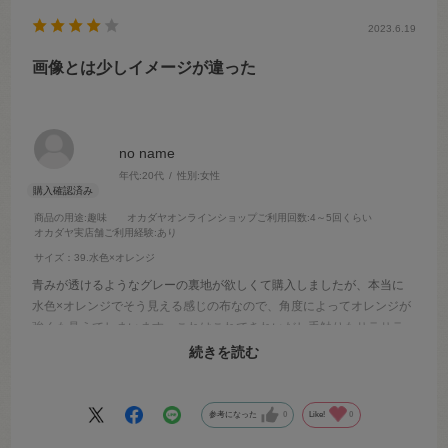
2023.6.19
画像とは少しイメージが違った
no name
年代:
20代
性別:
女性
商品の用途
:趣味
オカダヤオンラインショップご利用回数
:4～5回くらい
オカダヤ実店舗ご利用経験
:あり
サイズ：39.水色×オレンジ
青みが透けるようなグレーの裏地が欲しくて購入しましたが、本当に
水色×オレンジでそう見える感じの布なので、角度によってオレンジが
強くも見えてしまいます。これはこれできれいだし手触りもサラサラ
で良かったのでそのまま使用しましたが、実物が見れるなら見てから
続きを読む
の購入がおすすめかもです。
参考になった
0
Like!
0