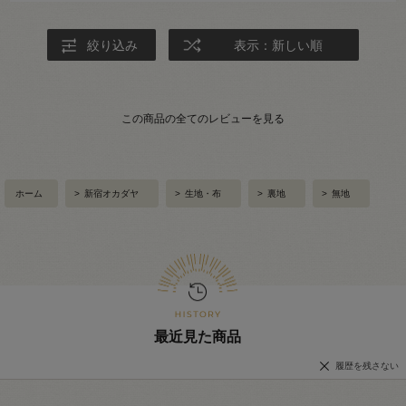
絞り込み
表示：新しい順
この商品の全てのレビューを見る
ホーム
>
新宿オカダヤ
>
生地・布
>
裏地
>
無地
最近見た商品
履歴を残さない