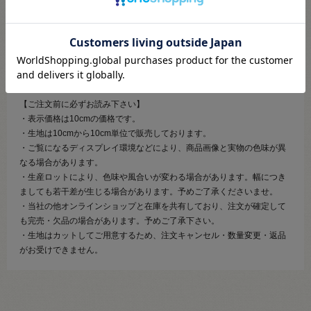
【お手入れ】
水洗い不可。ドライクリーニング可。
アイロンはあて布をして中温でかけてください。
塩素系及び酸素系漂白剤の使用はできません。
【ご注文前に必ずお読み下さい】
・表示価格は10cmの価格です。
・生地は10cmから10cm単位で販売しております。
・ご覧になるディスプレイ環境などにより、商品画像と実物の色味が異
なる場合があります。
・生産ロットにより、色味や風合いが変わる場合があります。幅につき
ましても若干差が生じる場合があります。予めご了承くださいませ。
・当社の他オンラインショップと在庫を共有しており、注文が確定して
も完売・欠品の場合があります。予めご了承下さい。
・生地はカットしてご用意するため、注文キャンセル・数量変更・返品
がお受けできません。