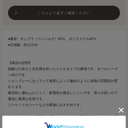
こちらより必ずご確認ください
●素材：キュプラ（ベンベルグ）60％、ポリエステル40％
●生地幅：約112cm
【商品の説明】
肌触りの良さと光沢感を持ったツイルタイプの裏地です。オールシーズ
ン向けです。
シャンブレーになっていて角度によって偏光のように色味の雰囲気が変
わります。
吸湿性に優れムレにくく、静電気が発生しにくいです。滑りの良いので
裏地に最適な生地です。
ジャケットやコートなどの裏地におすすめです。
※ベンベルグとは吸湿性に優れムレにくく、静電気が発生しにくい、滑
りの良い、裏地向けの素材です。