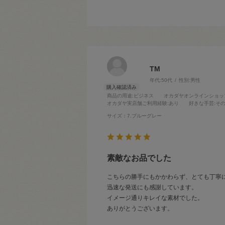
TM
年代:
50代
性別:
男性
商品の用途
:ビジネス
オカダヤオンラインショッ
オカダヤ実店舗ご利用経験
:あり
好きな手芸
:そ
サイズ：7.ブルーグレー
素敵なお品でした
こちらの勝手にもかかわらず、とても丁寧
迅速な発送にも感謝しています。
イメージ通りキレイな素材でした。
ありがとうございます。