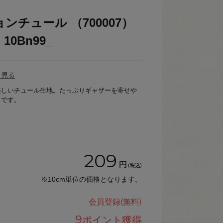
ンチュール （700007）
0Bn99_
を見る
美しいチュール生地。たっぷりギャザーを寄せや
力です。
209
円
(税込)
※10cm単位の価格となります。
会員登録(無料)
9
ポイント獲得