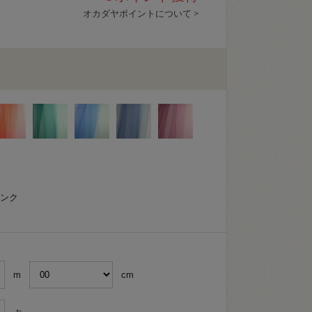
オカダヤポイントについて >
ピンク
m
cm