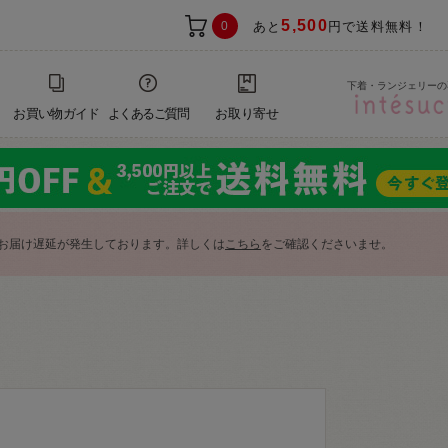
5,500
0
あと
円で送料無料！
下着・ランジェリーの
お買い物ガイド
よくあるご質問
お取り寄せ
お届け遅延が発生しております。詳しくは
こちら
をご確認くださいませ。