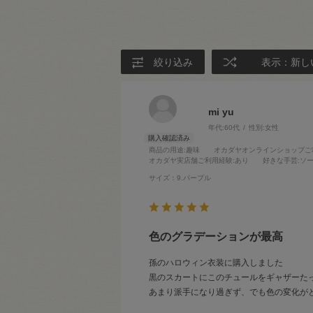
絞り込み
表示：新し
mi yu
年代:
60代
性別:
女性
商品の用途
:趣味
オカダヤオンラインショップご
オカダヤ実店舗ご利用経験
:あり
好きな手芸
:ソ
サイズ：9.パープル
色のグラデーションが最高
孫のハロウィン衣装に購入しました
黒のスカートにこのチュールをギャザーた
あまり派手になり過ぎず、でも色の変化が