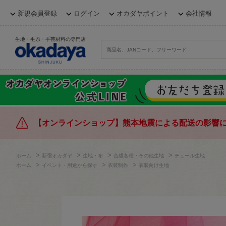
新規会員登録
ログイン
オカダヤポイント
会社情報
生地・毛糸・手芸材料の専門店
【オンラインショップ】熊本地震による配送の影響
>
>
>
>
ホーム
新宿オカダヤ
生地・布
合繊各種・その他生地
チュール生地
>
>
>
ホーム
イベント・用途から探す
衣装制作
衣装向け生地