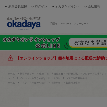
新規会員登録
ログイン
オカダヤポイント
会社情報
生地・毛糸・手芸材料の専門店
【オンラインショップ】熊本地震による配送の影響
>
>
>
>
ホーム
新宿オカダヤ
生地・布
合繊各種・その他生地
ブロケード生地・ジャ
>
>
>
ホーム
イベント・用途から探す
コスプレ
コスプレ衣装用生地
>
>
>
ホーム
イベント・用途から探す
衣装制作
衣装向け生地