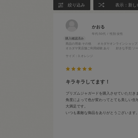
絞り込み
表示：新し
かおる
年代:
50代
性別:
女性
商品の用途
:その他
オカダヤオンラインショップ
オカダヤ実店舗ご利用経験
:あり
好きな手芸
:ソ
サイズ：3.オレンジ
キラキラしてます！
プリズムジャガードを購入させていただき
角度によって色が変わってとても美しい生
大満足です。
いつも素敵な御品をありがとうございます