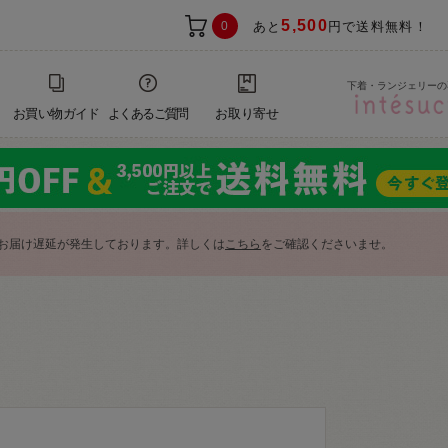
5,500
0
あと
円で送料無料！
下着・ランジェリーの
お買い物ガイド
よくあるご質問
お取り寄せ
お届け遅延が発生しております。詳しくは
こちら
をご確認くださいませ。