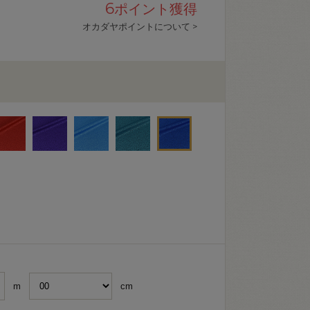
6
ポイント獲得
オカダヤポイントについて >
m
cm