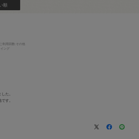
い順
ご利用回数
:その他
ーイング
ました。
地です。
。